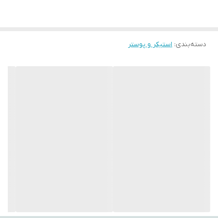
جنس این پارچه‌ها از ساتن باکیفیت بوده و امکان نصب آسان با پونز یا
میخ، شست‌وشوی راحت در ماشین لباس‌شویی و ماندگاری بالا را فراهم
می‌کنند.
دسته‌بندی
:
استیکر و پوستر
با استفاده از نورهای RGB، این بکدراپ‌ها به یکی از چشم‌گیرترین عناصر
دکور شما تبدیل خواهند شد.