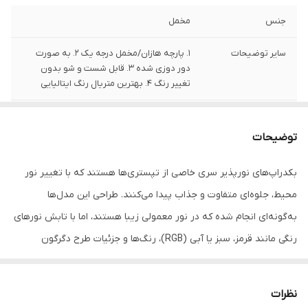
جنس
مخمل
سایر توضیحات
1. پارچه هازان/مخمل درجه یک 2. به صورت
دور دوزی شده 3. قابل شست و شو بدون
تغییر رنگ 4. بهترین متریال رنگ ایتالیایی
تعداد
1 قلم
توضیحات
بکدراپ‌های نورپذیر سری خاصی از تپستری‌ها هستند که با تغییر نور
محیط، جلوه‌ای متفاوت و جذاب پیدا می‌کنند. طراحی این مدل‌ها
به‌گونه‌ای انجام شده که در نور معمولی زیبا هستند، اما با تابش نورهای
رنگی مانند قرمز، سبز یا آبی (RGB)، رنگ‌ها و جزئیات طرح دگرگون
می‌شوند و جلوه‌ای زنده و پویا به فضا می‌دهند.
این بکدراپ‌ها انتخابی عالی برای دکور اتاق، فضای گیمینگ، استودیوهای
نظرات
هنری یا هر جایی‌ هستند که به دنبال فضایی خاص و متفاوت باشید.