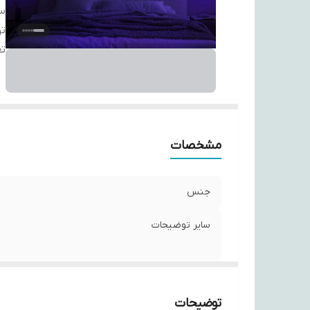
سا
ت
تع
مشخصات
جنس
سایر توضیحات
تعداد
توضیحات