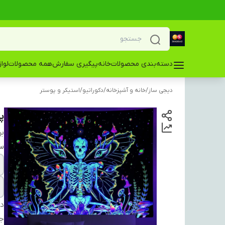
دسته‌بندی محصولات
خانه
پیگیری سفارش
همه محصولات
لوا
دیجی ساز
/
خانه و آشپزخانه
/
دکوراتیو
/
استیکر و پوستر
پ
بر
سا
دس
ج