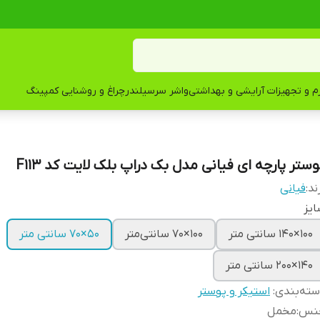
زم و تجهیزات آرایشی و بهداشتی
واشر سرسیلندر
چراغ و روشنایی کمپینگ
وستر پارچه ای فیانی مدل بک دراپ بلک لایت کد F113
ند:
فیانی
یز
100×140 سانتی متر
100×70 سانتی‌متر
50×70 سانتی متر
۱۴۰×۲۰۰ سانتی متر
ته‌بندی
:
استیکر و پوستر
نس
:
مخمل