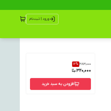
ورود | ثبت‌نام
16
%
383,000
320,000
افزودن به سبد خرید