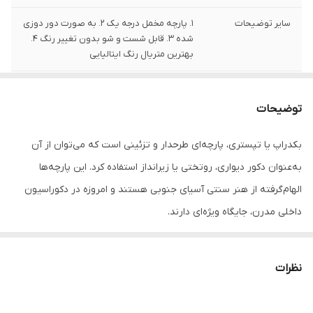
سایر توضیحات
1. پارچه مخمل درجه یک 2. به صورت دور دوزی
شده 3. قابل شست و شو بدون تغییر رنگ 4.
بهترین متریال رنگ ایتالیایی
تعداد
1 قلم
توضیحات
بکدراپ یا تپستری، پارچه‌ای طرحدار و تزئینی است که می‌توان از آن
به‌عنوان دکور دیواری، روتختی یا زیرانداز استفاده کرد. این پارچه‌ها
الهام‌گرفته از هنر سنتی آسیای جنوبی هستند و امروزه در دکوراسیون
داخلی مدرن، جایگاه ویژه‌ای دارند.
جنس این بکدراپ‌ها از پارچه ساتن درجه‌یک بوده و به‌راحتی با پونز یا
میخ روی دیوار یا سقف نصب می‌شوند. رنگ‌ها ثابت بوده و قابل
نظرات
شست‌وشو در ماشین لباسشویی هستند، بدون نگرانی از افت کیفیت یا
تغییر رنگ.