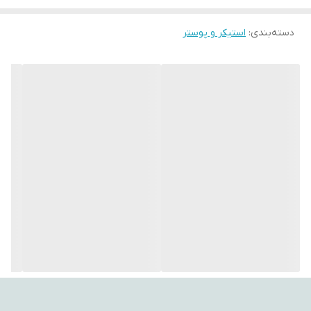
با استفاده از این تپستری‌ها، می‌توانید به فضای اتاق‌تان جلوه‌ای هنری،
دسته‌بندی
:
استیکر و پوستر
آرامش‌بخش و متفاوت ببخشید. طراحی‌های متنوع و چشم‌نواز آن‌ها
می‌توانند تأثیر مثبتی بر روحیه شما بگذارند و حس تازگی به محیط
اطراف‌تان ببخشند.
اگر به دنبال هدیه‌ای خاص، کاربردی و ماندگار هستید، بکدراپ یکی از
گزینه‌های ایده‌آل برای مناسبت‌های مختلف است.