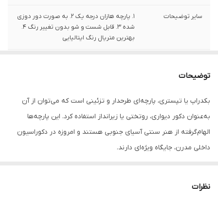
سایر توضیحات
1. پارچه هازان درجه یک 2. به صورت دور دوزی
شده 3. قابل شست و شو بدون تغییر رنگ 4.
بهترین متریال رنگ ایتالیایی
تعداد
1 قلم
توضیحات
بکدراپ یا تپستری، پارچه‌ای طرحدار و تزئینی است که می‌توان از آن
به‌عنوان دکور دیواری، روتختی یا زیرانداز استفاده کرد. این پارچه‌ها
الهام‌گرفته از هنر سنتی آسیای جنوبی هستند و امروزه در دکوراسیون
داخلی مدرن، جایگاه ویژه‌ای دارند.
جنس این بکدراپ‌ها از پارچه ساتن درجه‌یک بوده و به‌راحتی با پونز یا
میخ روی دیوار یا سقف نصب می‌شوند. رنگ‌ها ثابت بوده و قابل
نظرات
شست‌وشو در ماشین لباسشویی هستند، بدون نگرانی از افت کیفیت یا
تغییر رنگ.