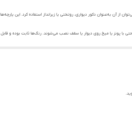
وان از آن به‌عنوان دکور دیواری، روتختی یا زیرانداز استفاده کرد. این پارچه‌ه
احتی با پونز یا میخ روی دیوار یا سقف نصب می‌شوند. رنگ‌ها ثابت بوده و ق
ان جلوه‌ای هنری، آرامش‌بخش و متفاوت ببخشید. طراحی‌های متنوع و چشم‌نواز آن
کدراپ یکی از گزینه‌های ایده‌آل برای مناسبت‌های مختلف است.
ید.