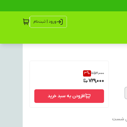
ورود | ثبت‌نام
3
%
753,000
729,000
افزودن به سبد خرید
2. به صورت دور دوزی شده 3. قابل شست