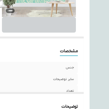
ت
تع
مشخصات
جنس
سایر توضیحات
تعداد
توضیحات