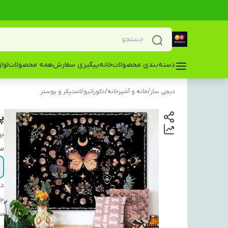
دسته‌بندی محصولات
خانه
پیگیری سفارش
همه محصولات
لوا
دیجی ساز
/
خانه و آشپزخانه
/
دکوراتیو
/
استیکر و پوستر
پو
بر
سا
دس
ج
سا