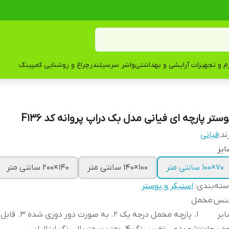
زم و تجهیزات آرایشی و بهداشتی
واشر سرسیلندر
چراغ و روشنایی کمپینگ
ستر پارچه ای فیانی مدل بک دراپ پروانه کد F136
ند:
فیانی
یز
۷۰×۱۰۰ سانتی متر
۱۰۰×۱۴۰ سانتی متر
۱۴۰×۲۰۰ سانتی متر
ته‌بندی
:
استیکر و پوستر
نس
:
مخمل
یر
1. پارچه مخمل درجه یک 2.