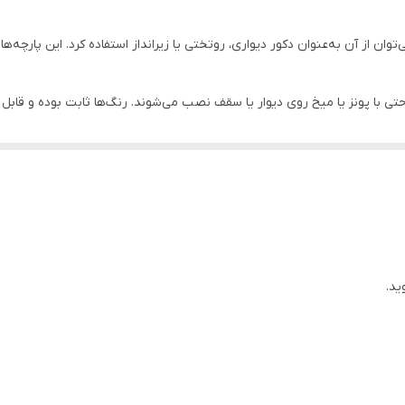
وان از آن به‌عنوان دکور دیواری، روتختی یا زیرانداز استفاده کرد. این پارچه‌ه
احتی با پونز یا میخ روی دیوار یا سقف نصب می‌شوند. رنگ‌ها ثابت بوده و ق
ان جلوه‌ای هنری، آرامش‌بخش و متفاوت ببخشید. طراحی‌های متنوع و چشم‌نواز آن
کدراپ یکی از گزینه‌های ایده‌آل برای مناسبت‌های مختلف است.
ید.