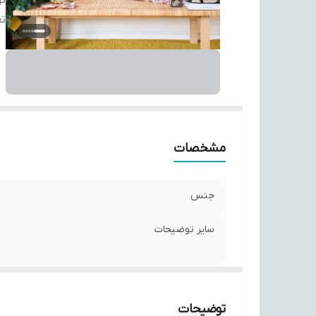
ت
تع
مشخصات
جنس
سایر توضیحات
تعداد
توضیحات