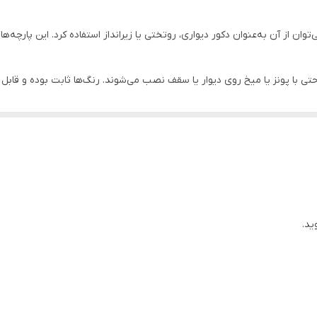
وان از آن به‌عنوان دکور دیواری، روتختی یا زیرانداز استفاده کرد. این پارچه‌ه
احتی با پونز یا میخ روی دیوار یا سقف نصب می‌شوند. رنگ‌ها ثابت بوده و ق
ان جلوه‌ای هنری، آرامش‌بخش و متفاوت ببخشید. طراحی‌های متنوع و چشم‌نواز آن
کدراپ یکی از گزینه‌های ایده‌آل برای مناسبت‌های مختلف است.
ید.