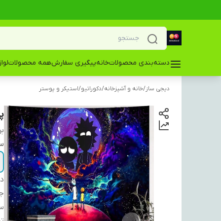
دسته‌بندی محصولات
خانه
پیگیری سفارش
همه محصولات
لوا
دیجی ساز
/
خانه و آشپزخانه
/
دکوراتیو
/
استیکر و پوستر
پو
بر
سا
دس
ج
سا