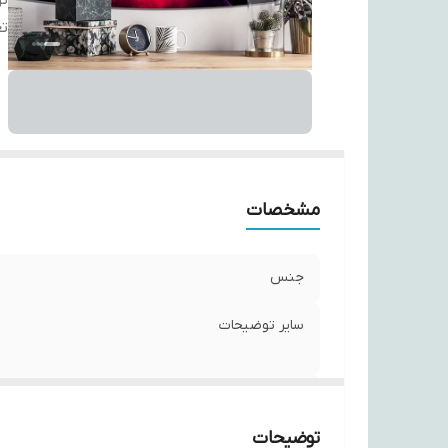
ت
تع
مشخصات
جنس
سایر توضیحات
تعداد
توضیحات