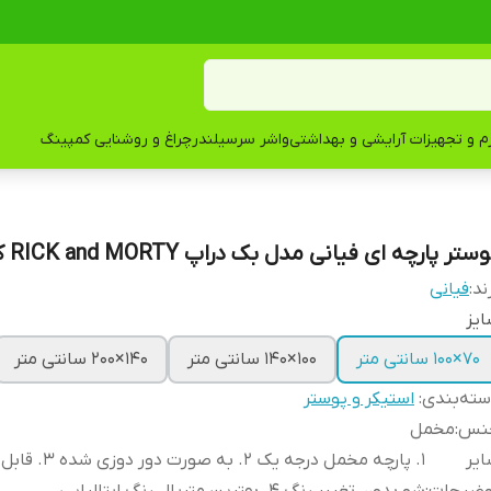
زم و تجهیزات آرایشی و بهداشتی
واشر سرسیلندر
چراغ و روشنایی کمپینگ
ستر پارچه ای فیانی مدل بک دراپ RICK and MORTY کد F129
ند:
فیانی
یز
۷۰×۱۰۰ سانتی متر
۱۰۰×۱۴۰ سانتی متر
۱۴۰×۲۰۰ سانتی متر
ته‌بندی
:
استیکر و پوستر
نس
:
مخمل
یر
1. پارچه مخمل درجه یک 2.