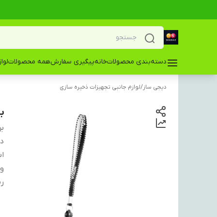
دسته‌بندی محصولات
خانه
پیگیری سفارش
همه محصولات
لوا
دیجی ساز
/
لوازم جانبی تجهیزات ذخیره سازی
ب
بر
دس
اب
و
ر