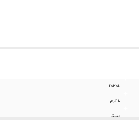
10×3×2
10 گرم
مشکی