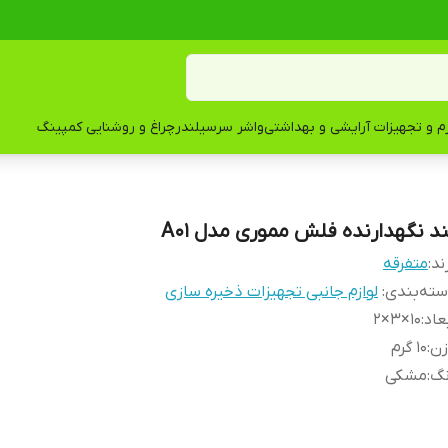
زم و تجهیزات آرایشی و بهداشتی
واشر سرسیلندر
چراغ و روشنایی کمپینگ
ند نگهدارنده فلش مموری مدل A01
ند:
متفرقه
ته‌بندی
:
لوازم جانبی تجهیزات ذخیره سازی
عاد
:
10×3×2
زن
:
10 گرم
نگ
:
مشکی