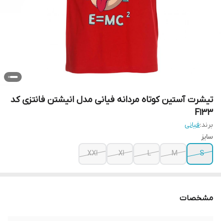
تیشرت آستین کوتاه مردانه فیانی مدل انیشتن فانتزی کد
F133
برند:
فیانی
سایز
XXl
Xl
L
M
S
مشخصات