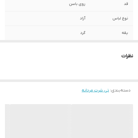
قد
روی باسن
نوع لباس
آزاد
یقه
گرد
آستین
کوتاه
نظرات
مورد استفاده
اسپرت , روزمره
جنس
پنبه دورو
دسته‌بندی
:
تی شرت مردانه