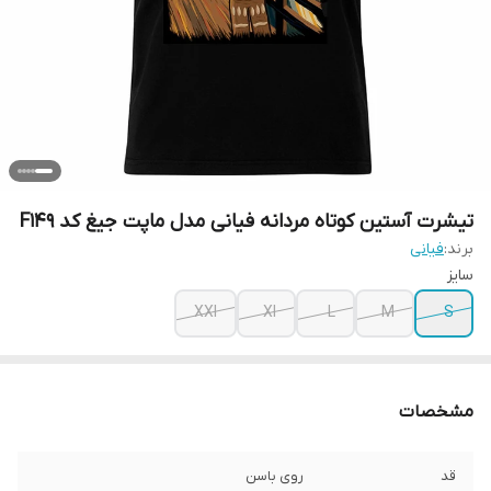
تیشرت آستین کوتاه مردانه فیانی مدل ماپت جیغ کد F149
برند:
فیانی
سایز
XXl
Xl
L
M
S
مشخصات
قد
روی باسن