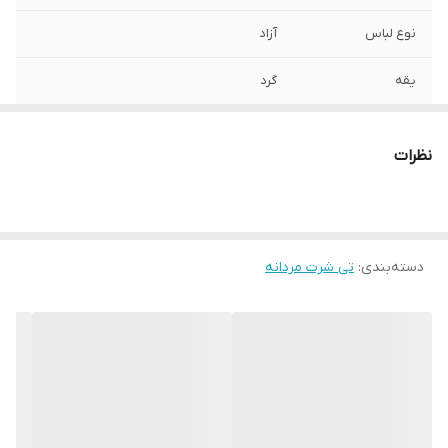
نوع لباس
آزاد
یقه
گرد
آستین
کوتاه
نظرات
مورد استفاده
اسپرت , روزمره
جنس
پنبه دورو
دسته‌بندی
:
تی شرت مردانه