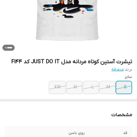
تیشرت آستین کوتاه مردانه مدل JUST DO IT کد F144
برند:
متفرقه
سایز
XXl
Xl
L
M
S
مشخصات
قد
روی باسن