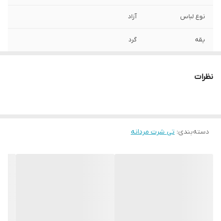
نوع لباس
آزاد
یقه
گرد
آستین
کوتاه
نظرات
مورد استفاده
اسپرت , روزمره
جنس
پنبه دورو
دسته‌بندی
:
تی شرت مردانه