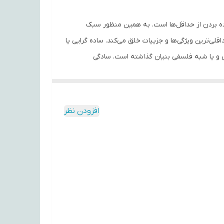
 بودن و استفاده بردن از حداقل‌ها است. به همین منظور سبک
قلی‌ترین ویژگی‌ها و جزییات خلق می‌کند. ساده گرایی یا
 و یا شبه فلسفی بنیان گذاشته است. سادگی
موضوعات و بیان آنها به فرم خاص مثل اشکال هندسی مشخصه ی این سبک است.و مینیمالیسم را عموما جنبشی در مخالف با اکسپرسیونیسم انتزاعی می دانند، جنبشی که بر هنر دهه 50
افزودن نظر