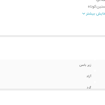
قه
:
گرد
ستین
:
کوتاه
رد استفاده
:
اسپرت , روزمره
مایش بیشتر
رح
:
چاپ
نس
:
اسپان
زیر باسن
آزاد
گرد
کوتاه