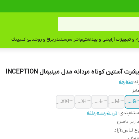
زم و تجهیزات آرایشی و بهداشتی
واشر سرسیلندر
چراغ و روشنایی کمپینگ
شرت آستین کوتاه مردانه مدل مینیمال INCEPTION
ند:
متفرقه
یز
XXl
Xl
L
M
S
ته‌بندی
:
تی شرت مردانه
د
:
زیر باسن
ع لباس
:
آزاد