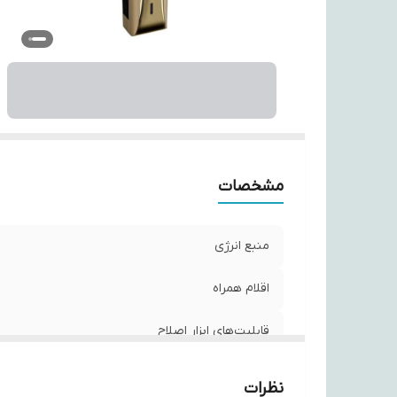
ان
و
مد
مد
مد
سا
تع
اب
مشخصات
ر
منبع انرژی
اقلام همراه
قابلیت‌های ابزار اصلاح
تکنولوژی اصلاح
نظرات