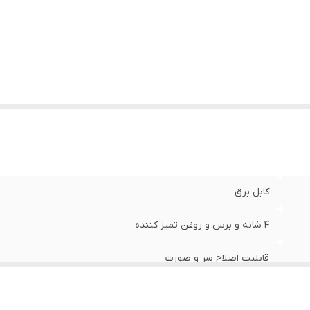
دازه اصلاح
:
0.2
زن
:
200 گرم
ت زمان شارژ سریع
:
5
ت زمان شارژ
:
240
ت زمان استفاده پس از شارژ
:
60
یز شانه‌ها
:
3.6.9.12
داد شانه
:
4
زار همراه
:
برس تمیز کننده
نگ
:
طلایی
کابل برق
4 شانه و برس و روغن تمیز کننده
قابلیت اصلاح سر و صورت
برش مستقیم