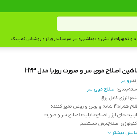
زم و تجهیزات آرایشی و بهداشتی
واشر سرسیلندر
چراغ و روشنایی کمپینگ
اشین اصلاح موی سر و صورت روزیا مدل H23
ند:
روزیا
ته‌بندی
:
اصلاح موی سر
بع انرژی
:
کابل برق
لام همراه
:
4 شانه و برس و روغن تمیز کننده
بلیت‌های ابزار اصلاح
:
قابلیت اصلاح سر و صورت
نولوژی اصلاح
:
برش مستقیم
نس تیغه
:
تیتانیوم
مایش بیشتر