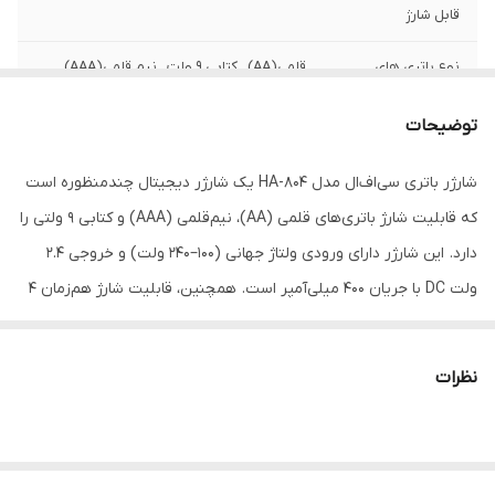
قابل شارژ
نوع باتری های
قلمی(AA) , کتابی 9 ولت , نیم قلمی(AAA)
پشتیبانی شده
توضیحات
مشخصات باتری
باتری کتابی قابل شارژ یونومات 9 ولت
های همراه
شارژر باتری سی‌اف‌ال مدل HA-804 یک شارژر دیجیتال چندمنظوره است
که قابلیت شارژ باتری‌های قلمی (AA)، نیم‌قلمی (AAA) و کتابی 9 ولتی را
ابعاد
10×10×10
دارد. این شارژر دارای ورودی ولتاژ جهانی (100–240 ولت) و خروجی 2.4
وزن
200 گرم
ولت DC با جریان 400 میلی‌آمپر است. همچنین، قابلیت شارژ هم‌زمان 4
باتری را دارد و دارای نشانگر LED برای نمایش وضعیت شارژ است. این
شارژر با طراحی جمع‌وجور و دوشاخه تاشو، مناسب برای استفاده در سفر و
نظرات
حمل آسان است.
باتری کتابی یونومات مدل HF9 با ولتاژ 8.4 ولت و ظرفیت 250 میلی‌آمپر
ساعت، برای دستگاه‌هایی مانند ریموت کنترل‌ها، چراغ‌های اضطراری و