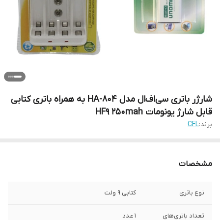
شارژر باتری سی‌اف‌ال مدل HA-804 به همراه باتری کتابی
قابل شارژ یونومات HF9 250mah
برند:
CFL
مشخصات
نوع باتری
کتابی 9 ولت
تعداد باتری‌های
1 عدد