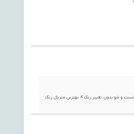
1. پارچه هازان/مخمل درجه یک 2. به صورت دور دوزی شده 3. قابل شست و شو بدون تغییر رنگ 4. بهترین متریال رنگ