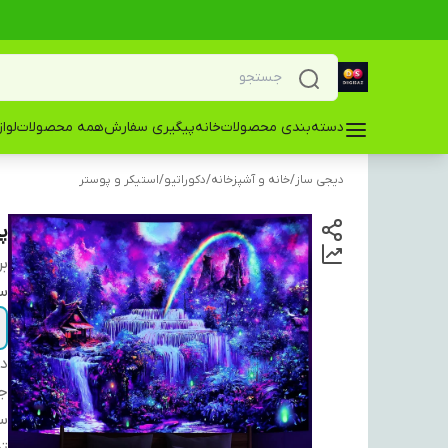
دسته‌بندی محصولات
خانه
پیگیری سفارش
همه محصولات
لوا
دیجی ساز
/
خانه و آشپزخانه
/
دکوراتیو
/
استیکر و پوستر
پ
بر
سا
دس
ج
سا