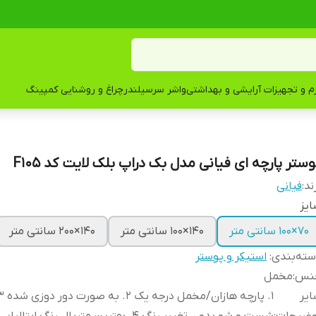
زم و تجهیزات آرایشی و بهداشتی
واشر سرسیلندر
چراغ و روشنایی کمپینگ
وستر پارچه ای فیانی مدل بک دراپ بلک لایت کد F105
ند:
فیانی
یز
۷۰×۱۰۰ سانتی متر
۱۴۰×۱۰۰ سانتی متر
۱۴۰×۲۰۰ سانتی متر
ته‌بندی
:
استیکر و پوستر
نس
:
مخمل
یر