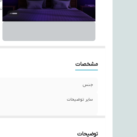
ت
تع
مشخصات
جنس
سایر توضیحات
تعداد
توضیحات