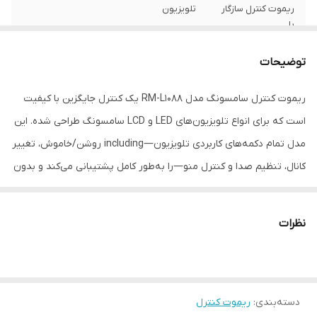
ریموت کنترل سازگار
تلویزیون
با
سازگار با برند
سامسونگ
توضیحات
جنس بدنه
پلاستیک
ریموت کنترل سامسونگ مدل RM-L1088 یک کنترل جایگزین با کیفیت
است که برای انواع تلویزیون‌های LED و LCD سامسونگ طراحی شده. این
نوع باتری
نیم‌قلمی AAA
مدل تمام دکمه‌های کاربردی تلویزیون—including روشن/خاموش، تغییر
تعداد باتری
دو عدد
کانال، تنظیم صدا و کنترل منو—را به‌طور کامل پشتیبانی می‌کند و بدون
نیاز به تنظیمات خاص، فقط با قرار دادن باتری قابل استفاده است. بدنه
نوع ریموت کنترل
ساده
مقاوم و طراحی خوش‌دست آن استفاده روزمره را آسان و راحت می‌کند.
نظرات
امکانات ریموت
باتری همراه
کنترل
---
ابعاد
10×5×10 سانتی‌متر
ویژگی‌های کلیدی
دسته‌بندی
:
ریموت کنترل
📺 سازگار با تلویزیون‌های سامسونگ (LED / LCD / HDTV)