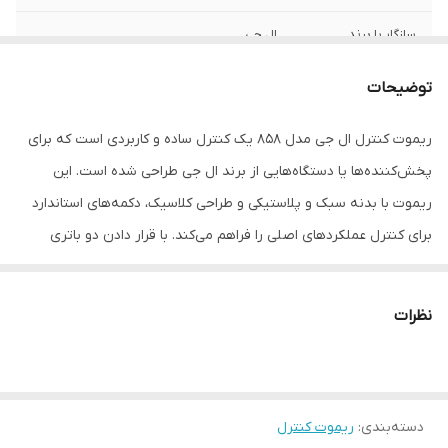
سازگار با برند
ال جی
نوع ریموت کنترل
ساده
توضیحات
ابعاد
4x5x20 سانتی‌متر
ریموت کنترل ال جی مدل 858 یک کنترل ساده و کاربردی است که برای
پخش‌کننده‌ها یا دستگاه‌هایی از برند ال جی طراحی شده است. این
ریموت با بدنه سبک و پلاستیکی و طراحی کلاسیک، دکمه‌های استاندارد
برای کنترل عملکردهای اصلی را فراهم می‌کند. با قرار دادن دو باتری
نیم‌قلم (AAA)، ریموت آماده به کار است و بدون نیاز به تنظیمات
پیچیده می‌توان از آن استفاده کرد. اگر دنبال یک ریموت جایگزین ساده و
نظرات
مقرون به صرفه هستی — مدل 858 می‌تواند انتخاب خوبی باشد.
---
دسته‌بندی
:
✅ ویژگی‌های کلیدی (Key Features)
ریموت کنترل