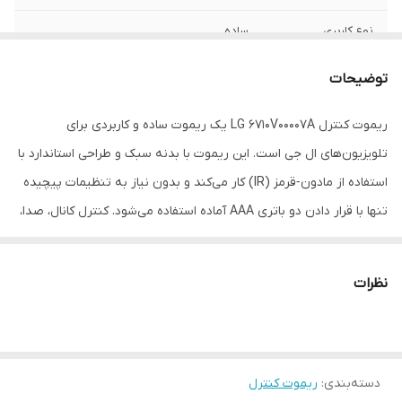
نوع کاربری
ساده
توضیحات
ریموت کنترل LG 6710V00007A یک ریموت ساده و کاربردی برای
تلویزیون‌های ال جی است. این ریموت با بدنه سبک و طراحی استاندارد با
استفاده از مادون‑قرمز (IR) کار می‌کند و بدون نیاز به تنظیمات پیچیده
تنها با قرار دادن دو باتری AAA آماده استفاده می‌شود. کنترل کانال، صدا،
منو و ورودی‌ها به راحتی با آن ممکن است؛ بنابراین اگر ریموت اصلی
تلویزیون‌ت گم شده یا خراب شده باشد، این مدل یک جایگزین
نظرات
مقرون‌به‌صرفه و مطمئن است.
---
دسته‌بندی
:
🎯 ویژگی‌های کلیدی (Key Features)
ریموت کنترل