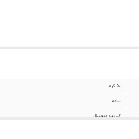
داد باتری
:
دو عدد
ع ریموت کنترل
:
ساده
عاد
:
21*5*2 سانتی‌متر
50 گرم
ساده
گیرنده دیجیتال
پلاستیک