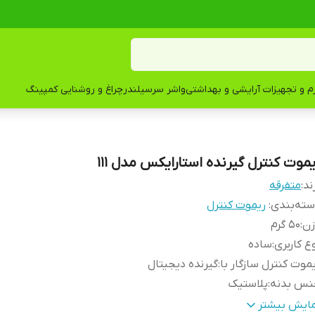
زم و تجهیزات آرایشی و بهداشتی
واشر سرسیلندر
چراغ و روشنایی کمپینگ
یموت کنترل گیرنده استارایکس مدل 111
ند:
متفرقه
ته‌بندی
:
ریموت کنترل
زن
:
50 گرم
ع کاربری
:
ساده
موت کنترل سازگار با
:
گیرنده دیجیتال
نس بدنه
:
پلاستیک
ع باتری
:
نیم‌قلمی AAA
مایش بیشتر