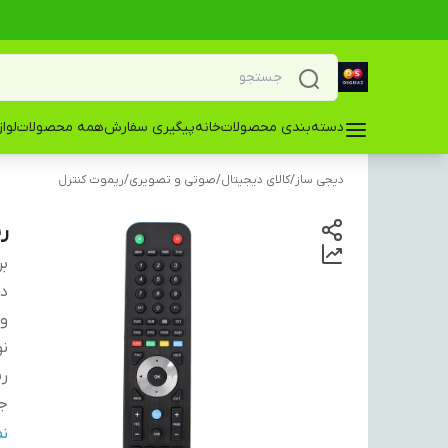
دسته‌بندی محصولات
خانه
پیگیری سفارش
همه محصولات
لوا
دیجی ساز
/
کالای دیجیتال
/
صوتی و تصویری
/
ریموت کنترل
ر
بر
دس
و
نو
ری
ج
نو
ن