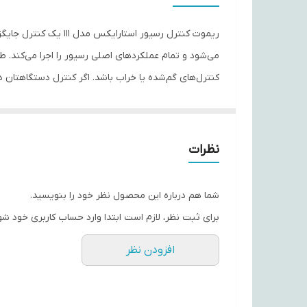
نوع باتری
تعداد باتری
می‌شود و تمام عملکردهای اصلی رسیور را اجرا می‌کند.
کنترل‌های گم‌شده یا خراب باشد. اگر کنترل دستگاهتان 
نوع ریموت کنترل
ابعاد
---
ویژگی‌های کلیدی
نظرات
🎯 سازگار با رسیورهای StarX – مخصوص مدل‌هایی که از کنترل نوع 111 پشتیبانی می‌کنند
🔋 عملکرد با دو باتری AAA (نیم‌قلمی)
شما هم درباره این محصول نظر خود را بنویسید.
🖲️ دکمه‌های نرم، دقیق و بادوام
برای ثبت نظر، لازم است ابتدا وارد حساب کاربری خود شو
📡 عملکرد مادون‌قرمز استاندارد با برد مناسب
افزودن نظر
🛡️ بدنه ABS مقاوم در برابر استفاده طولانی‌مدت
⚙️ بدون نیاز به تنظیمات یا کدنویسی — آماده استفاده