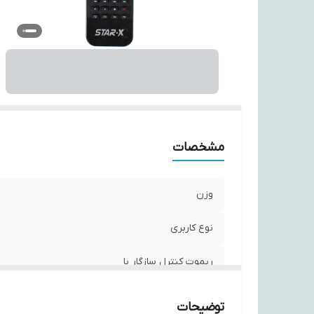
تع
نو
اب
مشخصات
وزن
نوع کاربری
ریموت کنترل سازگار با
جنس بدنه
توضیحات