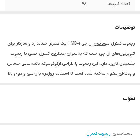
تعداد کلیدها
48
نوع کاربری
ساده
توضیحات
ریموت کنترل سازگار
تلویزیون
با
ریموت کنترل تلویزیون ال جی HMD01 یک کنترلر استاندارد و سازگار برای
تلویزیون‌های ال جی است که به‌عنوان جایگزین کنترل اصلی یا ریموت
سازگار با برند
ال جی
پشتیبان کاربرد دارد. این ریموت با طراحی ارگونومیک، دکمه‌هایی حساس
جنس بدنه
پلاستیک
و بدنه‌ای مقاوم ساخته شده است تا استفاده روزمره با راحتی و دوام بالا
انجام شود. با قرار دادن دو باتری نیم‌قلمی (AAA)، ریموت آماده استفاده
نوع باتری
نیم‌قلمی AAA
است و نیاز به تنظیمات پیچیده یا کدنویسی ندارد. بخش‌هایی از کنترل
نظرات
برند
ال جی
مانند تغییر کانال، تنظیم صدا، منو و سایر فرمان‌های پایه تلویزیون — با
پاسخگویی دقیق و قابل اعتماد — توسط این ریموت به‌راحتی انجام
تعداد باتری
دو عدد
می‌شوند. اگر کنترل اصلی تلویزیون ال‌جی‌تان مفقود یا خراب شده، مدل
نوع ریموت کنترل
ساده
دسته‌بندی
:
ریموت کنترل
HMD01 یک انتخاب مطمئن و مقرون‌به‌صرفه برای بازگرداندن عملکرد