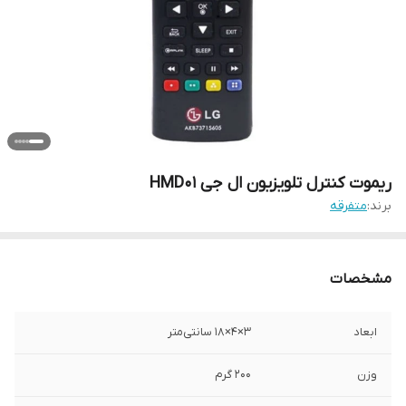
ریموت کنترل تلویزیون ال جی HMD01
برند:
متفرقه
مشخصات
ابعاد
3×4×18 سانتی‌متر
وزن
200 گرم