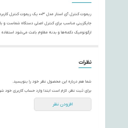
سایر توضیحات
ریموت کنترل آی استار مدل 3
مقرون‌به‌صرفه و مطمئن برای بازگرداندن عملکرد دستگا
---
نظرات
ویژگی‌های کلیدی
🎯 سازگار با دستگاه‌های سازگار با ریموت آی استار مدل 003 — مناسب برای گیرنده یا تلویزیون بر اساس نوع دستگاه
شما هم درباره این محصول نظر خود را بنویسید.
🔋 فعال با باتری نیم‌قلمی (AAA) — نصب و راه‌اندازی آسان
برای ثبت نظر، لازم است ابتدا وارد حساب کاربری خود شو
🖲️ دکمه‌های نرم و با طراحی کاربرپسند — راحتی در استف
افزودن نظر
⚙️ بدون نیاز به تنظیمات یا برنامه‌ریزی خاص — آماده ا
🛡️ بدنه مقاوم برای استفاده مداوم و طولانی‌مدت — گز