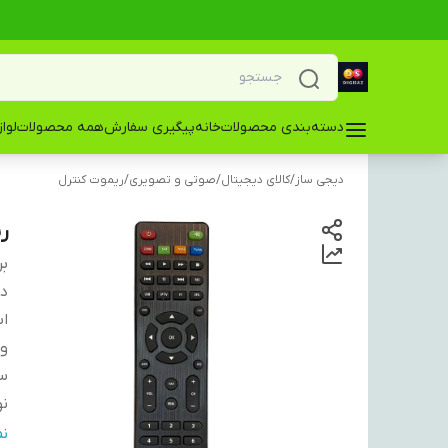
دسته‌بندی محصولات
خانه
پیگیری سفارش
همه محصولات
لوا
دیجی ساز
/
کالای دیجیتال
/
صوتی و تصویری
/
ریموت کنترل
ری
بر
دس
اب
و
سا
نو
سا
ن