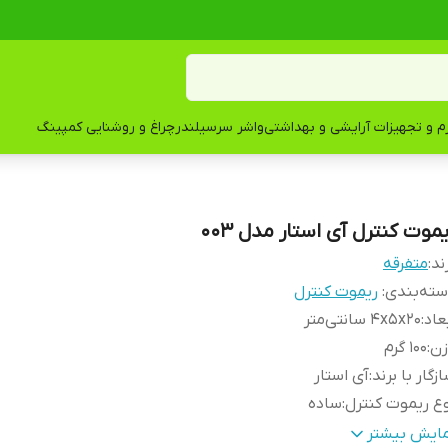
زم و تجهیزات آرایشی و بهداشتی
واشر سرسیلندر
چراغ و روشنایی کمپینگ
موت کنترل آی استار مدل 003
ند:
متفرقه
ته‌بندی
:
ریموت کنترل
عاد
:
4x5x20 سانتی‌متر
زن
:
100 گرم
زگار با برند
:
آی استار
ع ریموت کنترل
:
ساده
یر
لطفا به دلیل شباهت کنترلها در هنگام انتخاب کنترل علاوه بر
مایش بیشتر