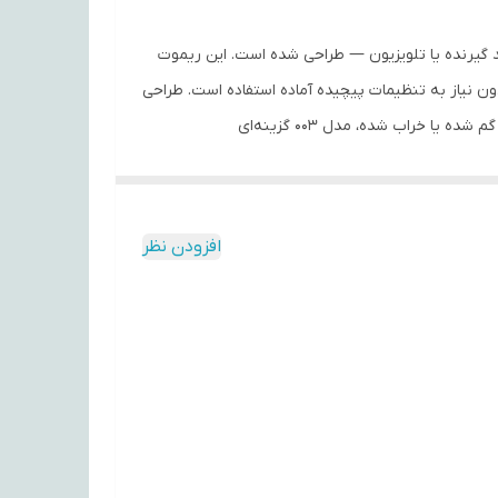
کنترل به مدل کنترل دقت فرمایید
رند — مانند گیرنده یا تلویزیون — طراحی شده است. این ریموت
(معمولاً باتری نیم‌قلمی‌/AAA) به‌راحتی راه‌اندازی می‌شود و بدون نیاز به تنظیمات پیچیده آماده استفاده است. طراحی
ارگونومیک دکمه‌ها و بدنه مقاوم باعث می‌شود استفاده روزمره و مکرر با این ریموت راحت و دوام‌دار باشد. اگر کنترل اصلی دستگاهتان گم شده یا خراب شده، مدل 003 گزینه‌ای
افزودن نظر