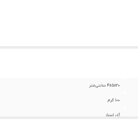
وضیحات
:
کنترل به مدل کنترل دقت فرمایید
4x5x20 سانتی‌متر
100 گرم
آی استار
ساده