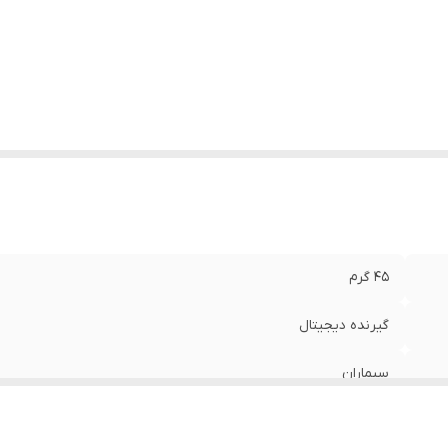
داد باتری
:
دو عدد
ع ریموت کنترل
:
ساده
عاد
:
20x4x10 سانتی‌متر
45 گرم
گیرنده دیجیتال
سیماران
پلاستیک