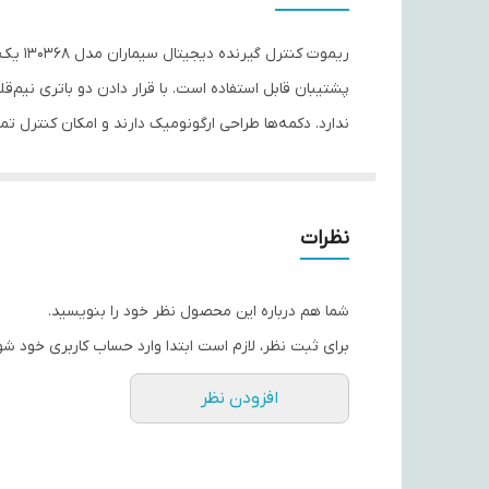
نوع باتری
تعداد باتری
ندارد. دکمه‌ها طراحی ارگونومیک دارند و امکان کنترل ت
نوع ریموت کنترل
گیرنده‌تان گم یا از کار افتاده، مدل 130368 گزینه‌ای مقرون‌به‌صرفه، ساده و مطمئن برای بازگرداندن کنترل کامل دستگاه است.
ابعاد
---
نظرات
ویژگی‌های کلیدی
🎯 سازگار با گیرنده‌های دیجیتال سیماران — مخصوص دستگاه‌هایی
شما هم درباره این محصول نظر خود را بنویسید.
🔋 راه‌اندازی ساده توسط دو باتری AAA (نیم‌قلمی) — بدون نیاز به تنظیمات خاص
برای ثبت نظر، لازم است ابتدا وارد حساب کاربری خود شو
🖲️ دکمه‌های ارگونومیک، حساس و بادوام — کنترل راحت ک
افزودن نظر
⚙️ پشتیبانی کامل از عملکردهای پایه گیرنده (کانال، منو
🛡️ بدنه مقاوم و قابل استفاده مداوم — جایگزینی مطمئ