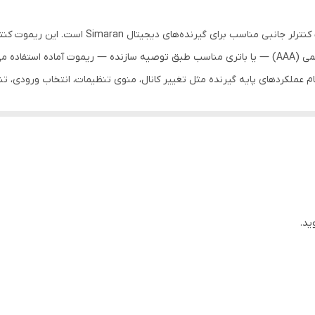
نیم‌قلمی AAA
ریموت کنترل گیرنده دیجیتال سیماران مدل 130368 یک
دو عدد
پشتیبان قابل استفاده است. با قرار دادن دو باتری نیم‌قلمی (AAA) — یا باتری مناسب طبق توصیه سازنده
مام عملکردهای پایه گیرنده مثل تغییر کانال، منوی تنظیمات، انتخاب ورودی، ت
ساده
20x4x10 سانتی‌متر
 که کنترل اصلی‌شان 130368 بوده است
ید.
انال، منو، صدا و دیگر امکانات
، صدا، انتخاب ورودی و …)
ن برای کنترل فرسوده یا گم‌شده