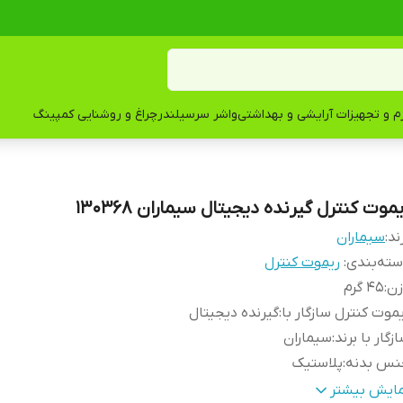
زم و تجهیزات آرایشی و بهداشتی
واشر سرسیلندر
چراغ و روشنایی کمپینگ
موت کنترل گیرنده دیجیتال سیماران 130368
ند:
سیماران
ته‌بندی
:
ریموت کنترل
زن
:
45 گرم
موت کنترل سازگار با
:
گیرنده دیجیتال
زگار با برند
:
سیماران
نس بدنه
:
پلاستیک
ع باتری
:
نیم‌قلمی AAA
مایش بیشتر