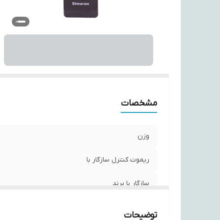
تع
نو
اب
مشخصات
وزن
ریموت کنترل سازگار با
سازگار با برند
جنس بدنه
توضیحات