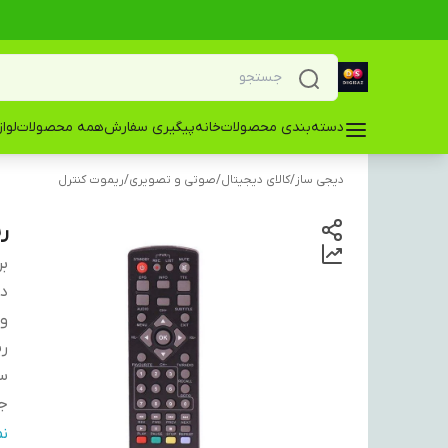
دسته‌بندی محصولات
خانه
پیگیری سفارش
همه محصولات
لوا
دیجی ساز
/
کالای دیجیتال
/
صوتی و تصویری
/
ریموت کنترل
ری
بر
دس
و
ری
سا
ج
نو
ن