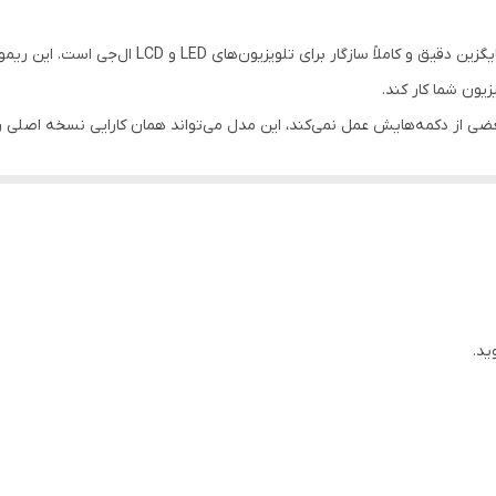
پلاستیک
ریموت کنترل تلویزیون ال جی مدل AKB72915246 یک جای
نیم‌قلمی AAA
یون شما کار کند.
ضی از دکمه‌هایش عمل نمی‌کند، این مدل می‌تواند همان کارایی نسخه اصلی را
ال جی
 افراد مسن نیز کار با آن ساده خواهد بود.
دو عدد
ساده
20.5×5×2 سانتی‌متر
و استفاده کنید
ید.
وزمره