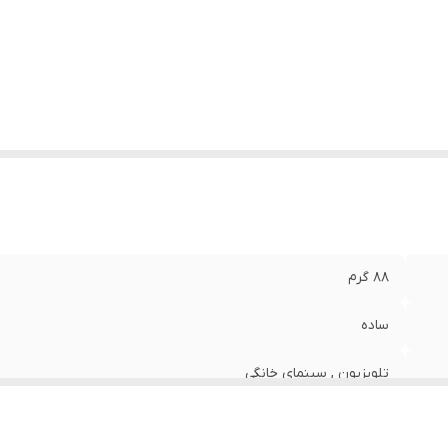
ع باتری
:
نیم‌قلمی AAA
ند
:
ال جی
داد باتری
:
دو عدد
ع ریموت کنترل
:
ساده
عاد
:
20.5×5×2 سانتی‌متر
88 گرم
ساده
تلویزیون , سینمای خانگی
ال جی