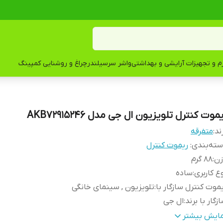
زم و تجهیزات آرایشی و بهداشتی
واشر سرسیلندر
چراغ و روشنایی کمپینگ
موت کنترل تلویزیون ال جی مدل AKB72915246
ند:
متفرقه
ته‌بندی
:
ریموت کنترل
زن
:
88 گرم
ع کاربری
:
ساده
موت کنترل سازگار با
:
تلویزیون , سینمای خانگی
زگار با برند
:
ال جی
نس بدنه
:
پلاستیک
مایش بیشتر