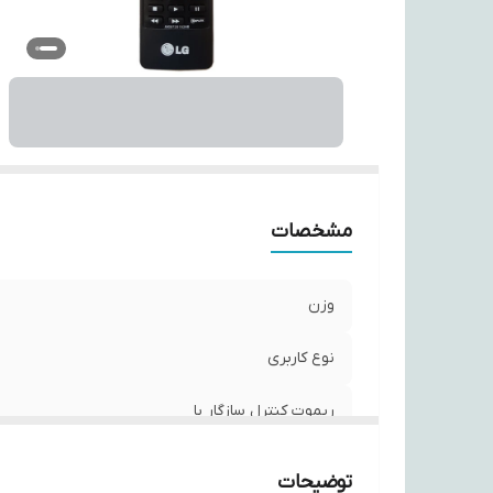
نو
بر
تع
نو
اب
مشخصات
وزن
نوع کاربری
ریموت کنترل سازگار با
سازگار با برند
توضیحات