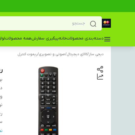
دسته‌بندی محصولات
خانه
پیگیری سفارش
همه محصولات
لوا
دیجی ساز
/
کالای دیجیتال
/
صوتی و تصویری
/
ریموت کنترل
ری
بر
دس
و
نو
ری
سا
ج
ن