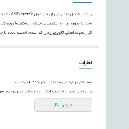
جنس بدنه
نوع باتری
شده تا بدون نیاز به تنظیمات اضافه، مستقیماً روی تلویز
اگر ریموت اصلی تلویزیون‌تان گم شده، آسیب دیده یا بع
برند
سبک، خوش‌دست و مناسب استفاده روزمره است و حتی برای
تعداد باتری
---
نوع ریموت کنترل
نظرات
ویژگی‌های کلیدی
ابعاد
🔹 سازگار با اکثر تلویزیون‌های LG (سری‌های LED و LCD)
شما هم درباره این محصول نظر خود را بنویسید.
🔹 عملکرد بدون نیاز به تنظیمات اولیه – باتری بگذارید 
برای ثبت نظر، لازم است ابتدا وارد حساب کاربری خود شو
🔹 چیدمان استاندارد دکمه‌ها مطابق نسخه اصلی
افزودن نظر
🔹 کیفیت ساخت مناسب و دوام قابل قبول در استفاده ر
🔹 برد مناسب برای استفاده در فواصل مختلف
🔹 طراحی سبک و خوش‌دست