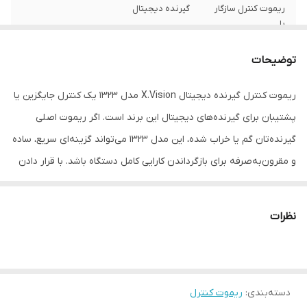
ریموت کنترل سازگار
گیرنده دیجیتال
با
سازگار با برند
ایکس ویژن
توضیحات
نوع باتری
نیم‌قلمی AAA
ریموت کنترل گیرنده دیجیتال X.Vision مدل 1323 یک کنترل جایگزین یا
پشتیبان برای گیرنده‌های دیجیتال این برند است. اگر ریموت اصلی
تعداد باتری
دو عدد
گیرنده‌تان گم یا خراب شده، این مدل 1323 می‌تواند گزینه‌ای سریع، ساده
نوع ریموت کنترل
ساده
و مقرون‌به‌صرفه برای بازگرداندن کارایی کامل دستگاه باشد. با قرار دادن
باتری (معمولاً باتری نیم‌قلمی / AAA) ریموت آماده استفاده می‌شود و
ابعاد
16x5x3 سانتی‌متر
امکان کنترل عملکردهای پایه مثل تغییر کانال، منوی تنظیمات، تنظیم
نظرات
صدا و تصویر، انتخاب ورودی و … با آن فراهم است. این ریموت برای
کاربرانی که دنبال جایگزینی ساده و ارزان برای کنترل اصلی هستند،
انتخابی معقول به نظر می‌رسد.
دسته‌بندی
:
ریموت کنترل