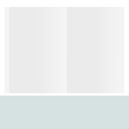
---
ویژگی‌های کلیدی
🎯 قابل استفاده به‌عنوان ریموت جایگزین برای گیرنده‌های دیجیتال
X.Vision (در صورت سازگاری دستگاه)
🔋 راه‌اندازی آسان با باتری — بدون نیاز به پروگرام یا تنظیمات پیچیده
🖲️ دکمه‌های استاندارد و کاربردی — برای تغییر کانال، منو، تنظیمات صدا/
تصویر، ورودی و …
⚙️ قابلیت کنترل کامل عملکردهای پایه رسیور — تغییر کانال، منو، صدا/
تصویر، انتخاب ورودی و سایر امکانات معمول
✅ گزینه‌ای مقرون‌به‌صرفه برای جایگزینی ریموت گم‌شده یا خراب‌شده