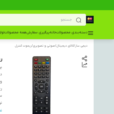
دسته‌بندی محصولات
خانه
پیگیری سفارش
همه محصولات
لوا
دیجی ساز
/
کالای دیجیتال
/
صوتی و تصویری
/
ریموت کنترل
ر
بر
دس
و
ری
سا
نو
اب
ن