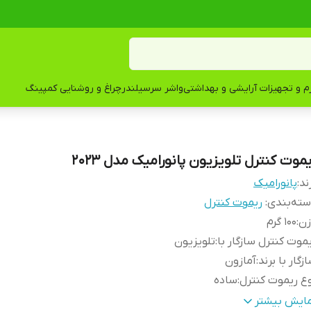
زم و تجهیزات آرایشی و بهداشتی
واشر سرسیلندر
چراغ و روشنایی کمپینگ
یموت کنترل تلویزیون پانورامیک مدل 2023
ند:
پانورامیک
ته‌بندی
:
ریموت کنترل
زن
:
100 گرم
موت کنترل سازگار با
:
تلویزیون
زگار با برند
:
آمازون
ع ریموت کنترل
:
ساده
عاد
:
4x5x25 سانتی‌متر
مایش بیشتر