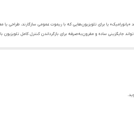
4x5x25 سانتی‌متر
2023 برای تلویزیون‌های برند «پانورامیک» یا برای تلویزیون‌هایی که با ریموت عمومی سازگارند
شده یا عملکردش کاهش یافته، این مدل 2023 می‌تواند جایگزینی ساده و مقرون‌به‌صرفه برای بازگرداندن کنترل
 کنترل اصلی — فراهم می‌شود: تغییر کانال، تنظیم صدا، منو، ورودی، خاموش/
با پشتیبانی از ریموت عمومی
ی یا ست خاص
ید.
 منو، ورودی و خاموش/روشن
 اگر ریموت اصلی را ندارید یا خراب شده است
یون با حداقل هزینه