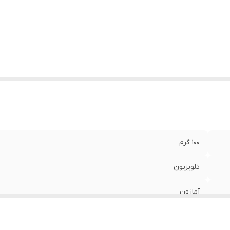
100 گرم
تلویزیون
آمازون
ساده