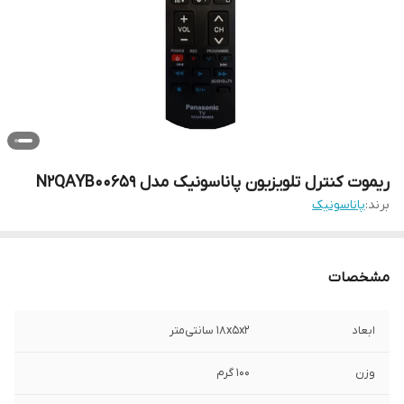
ریموت کنترل تلویزیون پاناسونیک مدل N2QAYB00659
برند:
پاناسونیک
مشخصات
ابعاد
18x5x2 سانتی‌متر
وزن
100 گرم