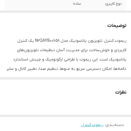
نوع کاربری
ساده
ریموت کنترل سازگار
تلویزیون
با
توضیحات
سازگار با برند
پاناسونیک
ریموت کنترل تلویزیون پاناسونیک مدل N2QAYB00659 یک کنترل
کاربردی و خوش‌ساخت برای مدیریت آسان تنظیمات تلویزیون‌های
جنس بدنه
پلاستیک
پاناسونیک است. این ریموت با طراحی ارگونومیک و چینش استاندارد
نوع باتری
قلمی AA
دکمه‌ها، امکان دسترسی سریع به منوها، تنظیم صدا، تغییر کانال و سایر
عملکردهای تلویزیون را فراهم می‌کند. کیفیت ساخت مناسب و دقت
برند
پاناسونیک
بالای فرمان‌دهی باعث می‌شود عملکردی روان و بدون تأخیر در استفاده
نظرات
تعداد باتری
دو عدد
روزمره داشته باشد. این مدل انتخابی ایده‌آل برای جایگزینی ریموت
اصلی یا استفاده به‌عنوان ریموت دوم محسوب می‌شود.
نوع ریموت کنترل
ساده
امکانات ریموت
باتری همراه
---
دسته‌بندی
:
ریموت کنترل
کنترل