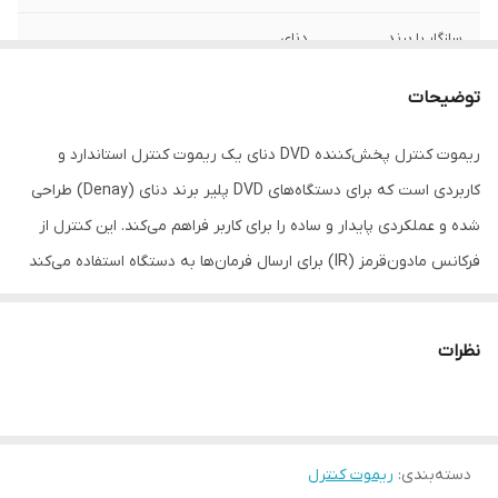
سازگار با برند
دنای
نوع ریموت کنترل
ساده
توضیحات
ابعاد
18x4x2 سانتی‌متر
ریموت کنترل پخش‌کننده DVD دنای یک ریموت کنترل استاندارد و
کاربردی است که برای دستگاه‌های DVD پلیر برند دنای (Denay) طراحی
شده و عملکردی پایدار و ساده را برای کاربر فراهم می‌کند. این کنترل از
فرکانس مادون‌قرمز (IR) برای ارسال فرمان‌ها به دستگاه استفاده می‌کند
و پس از قرار دادن دو باتری نیم‌قلمی (AAA) آماده به‌کار می‌شود —
بدون نیاز به تنظیمات یا پروگرام کردن خاص. این ریموت با بدنه‌ای
نظرات
مقاوم و طراحی ارگونومیک، امکان کنترل کامل عملکردهای پخش‌کننده
DVD مثل پخش/توقف، تغییر ترک/فصل، باز/بستن درگاه دیسک، تنظیم
صدا، منو و انتخاب ورودی را در اختیار شما می‌گذارد.
دسته‌بندی
:
ریموت کنترل