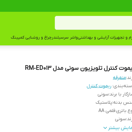
زم و تجهیزات آرایشی و بهداشتی
واشر سرسیلندر
چراغ و روشنایی کمپینگ
موت کنترل تلویزیون سونی مدل RM‑ED013
ند:
متفرقه
ته‌بندی
:
ریموت کنترل
زگار با برند
:
سونی
نس بدنه
:
پلاستیک
ع باتری
:
قلمی AA
ند
:
سونی
داد باتری
:
دو عدد
مایش بیشتر