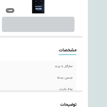
نو
س
مشخصات
سازگار با برند
جنس بدنه
نوع باتری
برند
توضیحات