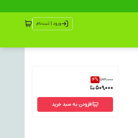
ورود | ثبت‌نام
14
%
593,000
509,000
افزودن به سبد خرید