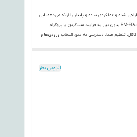
کنترل تلویزیون سونی مدل RM‑ED013 یک کنترلر اورجینال یا سازگار مادون‌قرمز (IR) است که برای تلویزیون‌های Sony Bravia طراحی شده و عملکردی ساده و پایدار را ارائه می‌دهد. این
ریموت جایگزین مناسبی برای کنترل اصلی تلویزیون سونی است یا می‌تواند به‌عنوان ریموت پشتیبان مورد استفاده قرار گیرد. ریموت RM‑ED013 بدون نیاز به فرایند ست‌کردن یا پروگرام
 مدیریت تغییر کانال، تنظیم صدا، دسترسی به منو، انتخاب ورودی‌ها و
تلویزیون‌های LCD/LED سونی در سری‌های مختلف می‌باشد و با طراحی خوش‌دست و کیفیت ساخت بالا تجربه‌ی
افزودن نظر