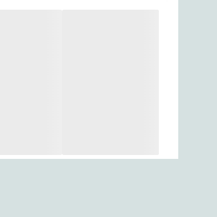
💡 استفاده آسان بدون ست‌کردن — پس از قرار دادن باتر