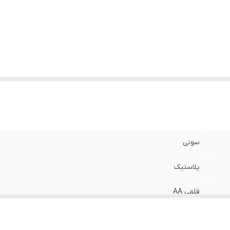
ع ریموت کنترل
:
ساده
ایر توضیحات
:
آی سی این کنترل اصلی و از شرکتی است.
سونی
پلاستیک
قلمی AA
سونی