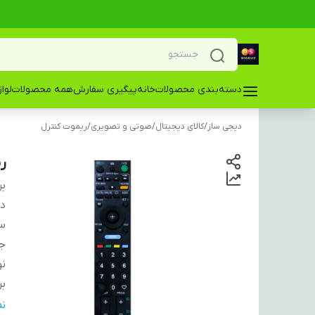
دسته‌بندی محصولات
خانه
پیگیری سفارش
همه محصولات
لوا
دیجی ساز
/
کالای دیجیتال
/
صوتی و تصویری
/
ریموت کنترل
ری
بر
دس
سا
ج
نو
بر
تع
ن