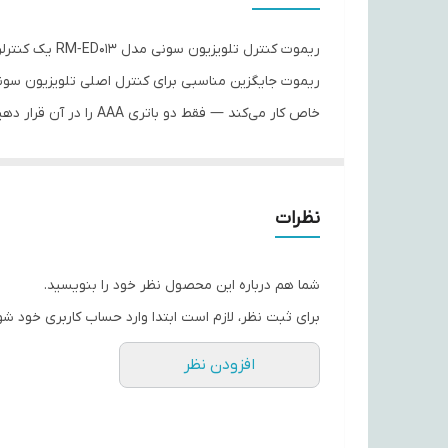
تعداد باتری
نوع ریموت کنترل
و، انتخاب ورودی‌ها و
سایر توضیحات
کنترل راحتی را برای کاربر فراهم می‌کند.
نظرات
---
ویژگی‌های کلیدی
شما هم درباره این محصول نظر خود را بنویسید.
🎯 سازگار با تلویزیون‌های Sony Bravia — مناسب برای مدل‌های مختلف LCD/LED سونی که از ریموت‌های ED پشتیبانی می‌کنند.
ی ثبت نظر، لازم است ابتدا وارد حساب کاربری خود شوید.
🔋 راه‌اندازی آسان با دو باتری AAA — بدون نیاز به تنظیمات پیچیده یا ست کردن دستی.
افزودن نظر
 اصلی مثل کانال، صدا، منو، ورودی و روشن/خاموش کردن.
⚙️ کارکرد مادون‌قرمز (IR) — انتقال سیگنال پایدار تا فاصله معمول (~10–15 متر).
 طراحی خوش‌دست و بدنه مقاوم — بدنه از پلاستیک ABS مرغوب با وزن مناسب برای استفاده روزمره.