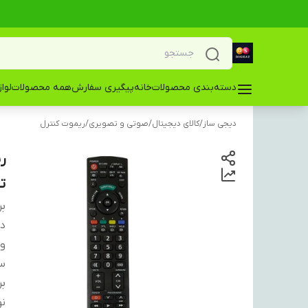
دسته‌بندی محصولات
خانه
پیگیری سفارش
همه محصولات
لوا
دیجی ساز
/
کالای دیجیتال
/
صوتی و تصویری
/
ریموت کنترل
تل
بر
دس
و
سا
بر
نو