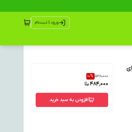
ورود | ثبت‌نام
سب برای
10
%
538,000
484,000
افزودن به سبد خرید