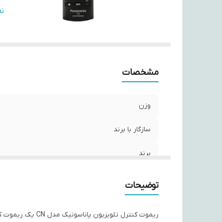
اب
ن
مشخصات
وزن
سازگار با برند
برند
نوع ریموت کنترل
توضیحات
ابعاد