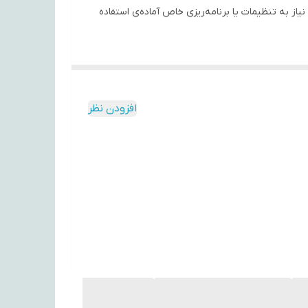
ر اختیار شما قرار دهد. ساختار این کنترل به گونه‌ای است که پس از قرار دادن دو باتری نیم‌قلمی (AAA) بدون نیاز به تنظیمات یا برنامه‌ریزی خاص آماده‌ی استفاده
مانند روشن/خاموش کردن، تغییر کانال، تنظیم صدا، ناوبری منو و انتخاب
یعی از تلویزیون‌های LCD، LED و اسمارت پاناسونیک سازگاری قابل قبولی دارند و گزینه‌ای مناسب برای جایگزینی
افزودن نظر