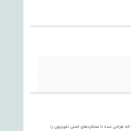
ن پاناسونیک مدل CN یک ریموت کنترل استاندارد جایگزین برای تلویزیون‌های برند پاناسونیک (Panasonic) است که طراحی شده تا عملکردهای اصلی تلویزیون را