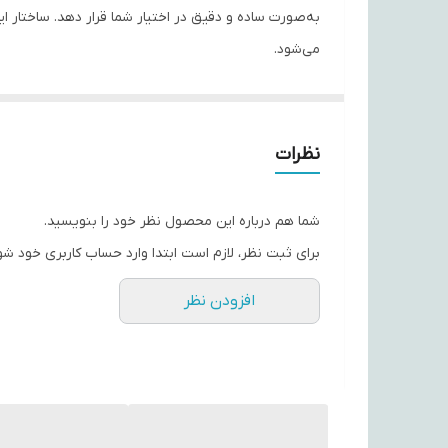
می‌شود.
این ریموت کنترل 
کنترل گم‌شده یا خراب شده به‌شمار می‌روند.
نظرات
---
شما هم درباره این محصول نظر خود را بنویسید.
ویژگی‌های کلیدی
برای ثبت نظر، لازم است ابتدا وارد حساب کاربری خود شو
🎯 طراحی ویژه برای تلویزیون‌های Panasonic — مناسب تلویزیون‌های مختلف LED/LCD پاناسونیک بدون نیاز به تنظیمات پیچیده.
افزودن نظر
🔋 راه‌اندازی ساده با دو باتری AAA — پس از قرار دادن باتری‌ها کنترل آماده‌ی کار است.
📡 فناوری مادون‌قرمز (IR) — ارسال دقیق فرمان‌ها برای کنترل عملکردهای پایه تلویزیون.
🖲️ کنترل کامل عملکردهای پایه — شامل خاموش/روشن (Power)، تغییر کانال، تنظیم صدا، دسترسی به منو و انتخاب ورودی‌
🏠 طراحی خوش‌دست و بدنه‌ی مقاوم — مناسب استفاده طو
📏 برد پاسخگویی مناسب (~10–15 متر) — عملکرد دقیق در فاصله‌های معمول اتاق.