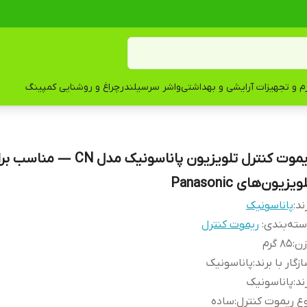
زم و تجهیزات آرایشی و بهداشتی
واشر سرسیلندر
چراغ و روشنایی کمپینگ
ریموت کنترل تلویزیون پاناسونیک مدل CN — منا
ویزیون‌های Panasonic
ند:
پاناسونیک
ته‌بندی
:
ریموت کنترل
زن
:
85 گرم
زگار با برند
:
پاناسونیک
ند
:
پاناسونیک
ع ریموت کنترل
:
ساده