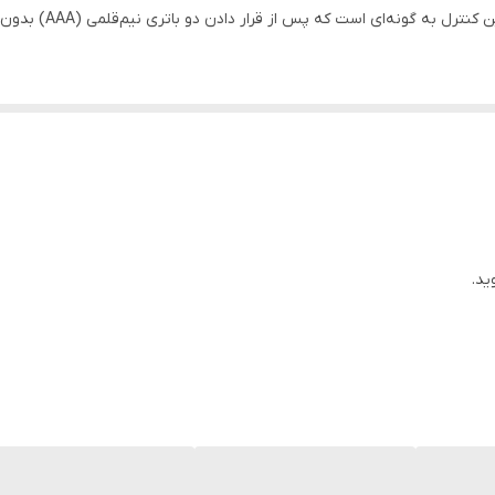
به‌صورت ساده و دقیق د
از فناوری مادون‌قرمز (IR) برای ارسال فرمان به تلویزیون استفاده می‌کند و می‌تواند وظایف پایه‌ای 
ورودی را انجام دهد. ریموت‌های سری مشابه مدل CN معمولاً با طیف وس
ید.
ها.
لانی‌مدت با وزن و اندازه استاندارد.