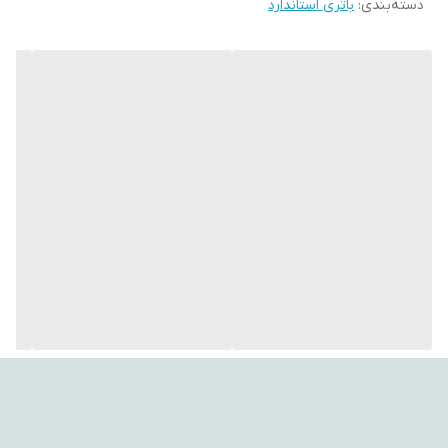
---
دسته‌بندی
:
باتری استاندارد
ویژگی‌های کلیدی:
🔋 ظرفیت بالا: ۲۷۰۰ میلی‌آمپر ساعت
♻️ قابل شارژ مجدد با تکنولوژی لیتیوم یونی
🔌 کاهش هزینه و آسیب به محیط زیست
📦 بسته دو عددی
⚡ ولتاژ استاندارد نیم قلمی ۱.۵ ولت
✅ سازگار با انواع دستگاه‌های نیم قلمی مانند کنترل تلویزیون، ساعت،
دوربین و ...
🛡️ کیفیت ساخت بالا و دوام قابل اعتماد