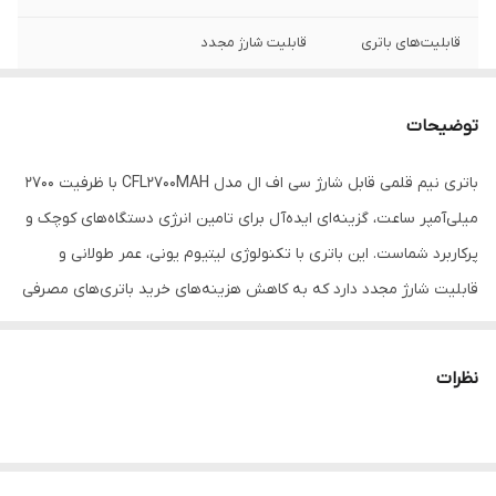
قابلیت‌های باتری
قابلیت شارژ مجدد
تعداد باتری‌های
دو عدد
موجود در پک
توضیحات
نوع باتری
باتری نیم قلمی (سایز AAA)
باتری نیم قلمی قابل شارژ سی اف ال مدل CFL2700MAH با ظرفیت ۲۷۰۰
میلی‌آمپر ساعت، گزینه‌ای ایده‌آل برای تامین انرژی دستگاه‌های کوچک و
پرکاربرد شماست. این باتری با تکنولوژی لیتیوم یونی، عمر طولانی و
قابلیت شارژ مجدد دارد که به کاهش هزینه‌های خرید باتری‌های مصرفی
کمک می‌کند. طراحی استاندارد نیم قلمی آن باعث سازگاری با انواع
کنترل‌ها، ساعت‌ها، اسباب‌بازی‌ها و سایر دستگاه‌های الکترونیکی می‌شود.
نظرات
این بسته شامل دو عدد باتری با کیفیت بالا است که می‌توانید با خیال
راحت از آنها استفاده کنید.