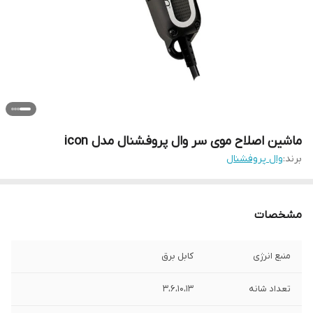
ماشین اصلاح موی سر وال پروفشنال مدل icon
برند:
وال پروفشنال
مشخصات
منبع انرژی
کابل برق
تعداد شانه
3،6،10،13