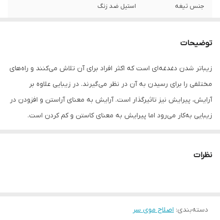
جنس تیغه
استیل ضد زنگ
اقلام همراه
دارای 4 عدد سری شانه 3،6،10،13میلی متری
توضیحات
تکنولوژی اصلاح
برش مستقیم
زیباتر شدن دغدغه‌ای است که اکثر افراد برای آن تلاش می‌کنند و راه‌های
تجهیزات همراه
شانه
مختلفی را برای رسیدن به آن در نظر می‌گیرند. در زیبایی علاوه بر
امکانات ابزار
حلقه آویختن
آرایش، پیرایش نیز تاثیرگذار است. آرایش به معنای آراستن و افزودن در
زیبایی به‌کار می‌رود اما پیرایش به معنای کاستن و کم کردن است.
قابلیت‌های ابزار
قابلیت اصلاح سر و صورت
پیرایش یا پیراستن انواع کوتاه‌کردن مو را شامل می‌شود که برای این کار
اصلاح
وسایل مختلفی طراحی شده است. ماشین های اصلاح موی سر یکی از نوع
نظرات
ابزار همراه
برس تمیز کننده
این وسایل هستند. ماشین های اصلاحی که مخصوص اصلاح موی سر
ساخته می شوند باید موتور قدرتمندی داشته باشند، زیرا موهای سر
رنگ
نوک مدادی
نسبت به صورت و بدن ضخیم تر بوده و تراکم بیشتری دارند. ماشین
دسته‌بندی
:
اصلاح موی سر
اصلاح Icon ساخت شرکت «وال» (WAHL) با داشتن موتور لرزشی بسیار