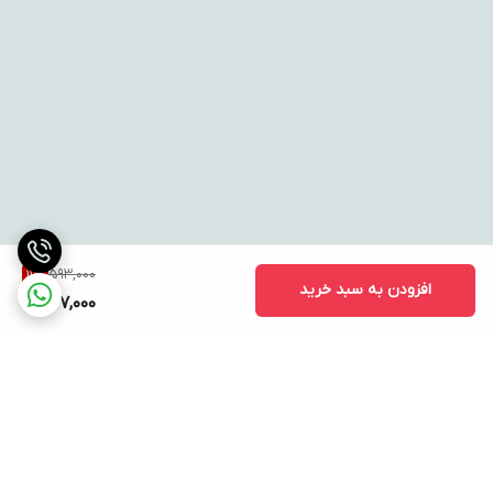
593,000
11
%
افزودن به سبد خرید
527,000