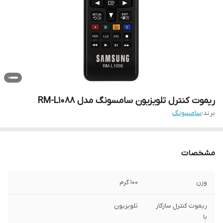
ریموت کنترل تلویزیون سامسونگ مدل RM-L1088
برند:
سامسونگ
مشخصات
وزن
100 گرم
ریموت کنترل سازگار
تلویزیون
با