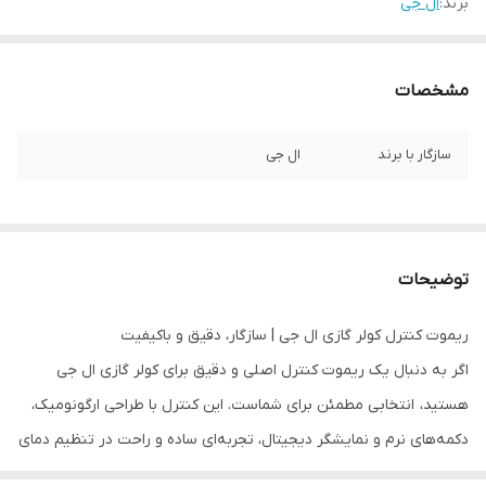
برند:
ال جی
مشخصات
سازگار با برند
ال جی
توضیحات
ریموت کنترل کولر گازی ال جی | سازگار، دقیق و باکیفیت
اگر به دنبال یک ریموت کنترل اصلی و دقیق برای کولر گازی ال جی
هستید، انتخابی مطمئن برای شماست. این کنترل با طراحی ارگونومیک،
دکمه‌های نرم و نمایشگر دیجیتال، تجربه‌ای ساده و راحت در تنظیم دمای
محیط برایتان فراهم می‌کند.