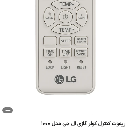
ریموت کنترل کولر گازی ال جی مدل 1000