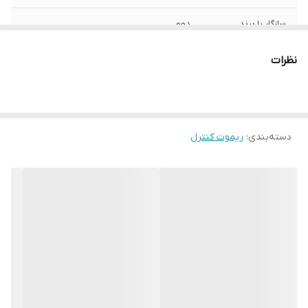
سازگار با برند
دوو
جنس بدنه
پلاستیک
نظرات
نوع باتری
نیم‌قلمی AAA
تعداد باتری
دو عدد
دسته‌بندی
:
ریموت کنترل
نوع ریموت کنترل
ساده
ابعاد
25x5x3 سانتی‌متر