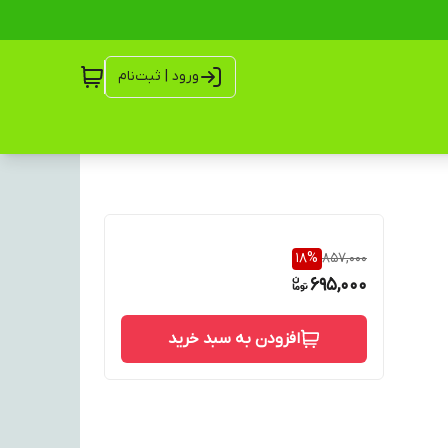
ورود | ثبت‌نام
18
%
857,000
695,000
افزودن به سبد خرید