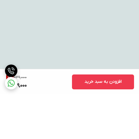
639,000
9
%
افزودن به سبد خرید
579,000