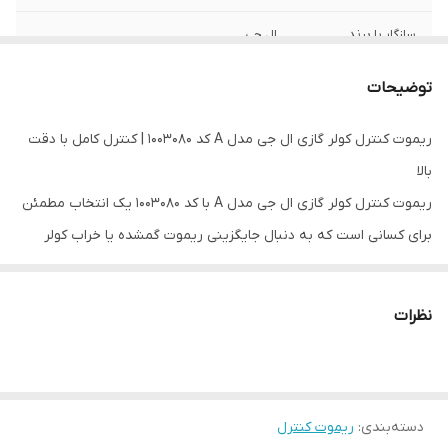
سازگار با برند
ال جی
جنس بدنه
پلاستیک
توضیحات
نوع ریموت کنترل
ساده
ریموت کنترل کولر گازی ال جی مدل A کد 1003080 | کنترل کامل با دقت
بالا
ابعاد
12x5x2 سانتی‌متر
ریموت کنترل کولر گازی ال جی مدل A با کد 1003080 یک انتخاب مطمئن
برای کسانی است که به دنبال جایگزینی ریموت گمشده یا خراب کولر
گازی LG خود هستند. این ریموت با طراحی ارگونومیک، بدنه سبک و
دکمه‌های کاملاً مشخص، امکان استفاده آسان و سریع را فراهم می‌کند.
نظرات
این مدل با اکثر کولرهای گازی ال جی سری A سازگاری کامل دارد و از
تمامی عملکردهای مورد نیاز پشتیبانی می‌کند، از جمله: تغییر حالت
عملکرد (MODE)، تنظیم دما (TEMP)، تنظیم تایمر، حالت خواب
(SLEEP)، عملکرد ECONOMY، قابلیت I FEEL و موارد دیگر.
دسته‌بندی
:
ریموت کنترل