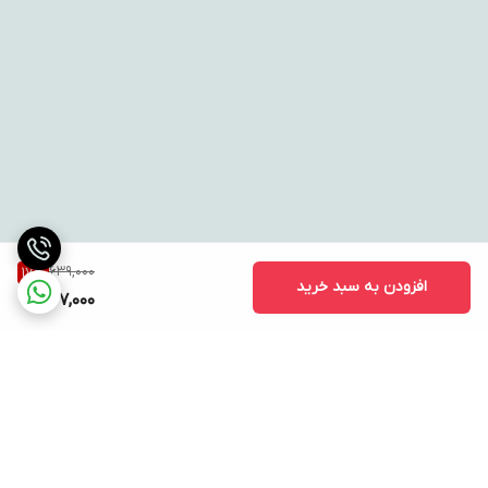
639,000
17
%
افزودن به سبد خرید
527,000