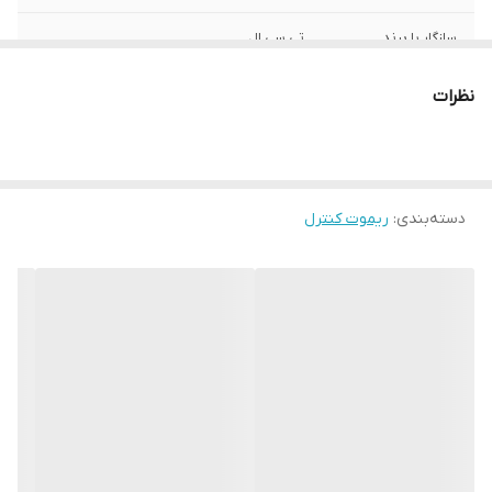
سازگار با برند
تی سی ال
نوع ریموت کنترل
ساده
نظرات
ابعاد
22x4x2 سانتی‌متر
دسته‌بندی
:
ریموت کنترل