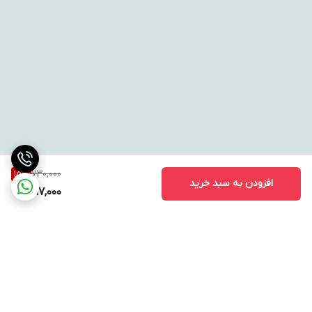
730,000
15
%
افزودن به سبد خرید
617,000