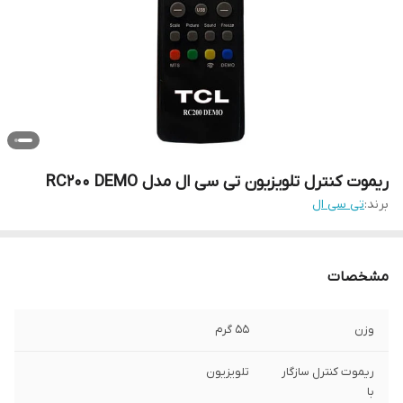
ریموت کنترل تلویزیون تی سی ال مدل RC200 DEMO
برند:
تی سی ال
مشخصات
وزن
55 گرم
ریموت کنترل سازگار
تلویزیون
با