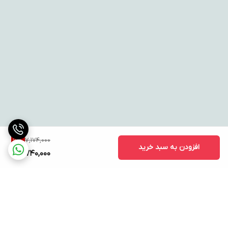
7,174,000
19
%
افزودن به سبد خرید
5,740,000