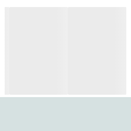
امکانات ریموت
باتری همراه
کنترل
ابعاد
10 سانتی‌متر