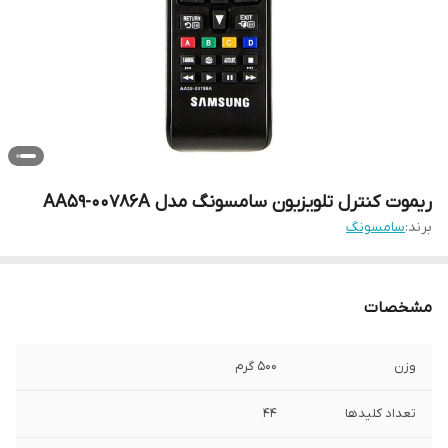
ریموت کنترل تلویزیون سامسونگ مدل AA59-00786A
برند:
سامسونگ
مشخصات
وزن
500 گرم
تعداد کلیدها
44