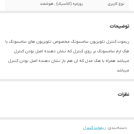
نوع کاربری
روزمره (کلاسیک) , هوشمند
ریموت کنترل سازگار
تلویزیون
با
توضیحات
سازگار با برند
سامسونگ
ریموت کنترل تلویزیون سامسونگ مخصوص تلویزیون های سامسونگ با
هک ارم سامسونگ بر روی کنترل که نشان دهنده اصل بودن کنترل
جنس بدنه
پلاستیک
میباشد همراه با هک مدل که ان هم باز نشان دهنده اصل بودن کنترل
نوع باتری
نیم‌قلمی AAA
میباشد
برند
سامسونگ
نظرات
تعداد باتری
دو عدد
درگاه‌های ارتباطی
HDMI
نوع ریموت کنترل
هوشمند
دسته‌بندی
:
ریموت کنترل