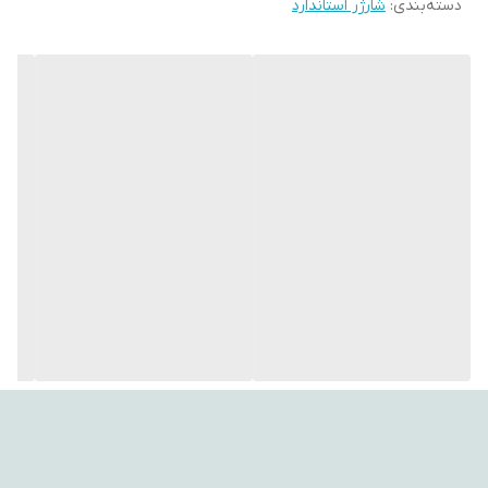
دسته‌بندی
:
شارژر استاندارد
---
ویژگی‌های کلیدی:
ویژگی‌های شارژر سی‌اف‌ال مدل 804:
🔋 پشتیبانی از باتری کتابی 9 ولت، قلمی (AA) و نیم‌قلمی (AAA)
💡 نمایشگر LED وضعیت شارژ
🌍 ورودی برق 100–240 ولت، مناسب استفاده خانگی و سفر
👜 طراحی جمع‌وجور و دوشاخه تاشو برای حمل آسان
ویژگی‌های باتری کتابی قابل شارژ DBK 500mAh:
🔋 ظرفیت 500 میلی‌آمپر ساعت
🔄 قابل شارژ و استفاده مجدد
🎯 مناسب برای دستگاه‌های کم‌مصرف مانند ریموت کنترل و تجهیزات
امنیتی