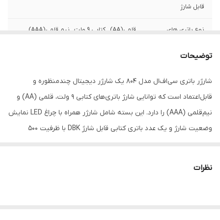
قابل شارژ
نوع باتری های
قلمی(AA) , کتابی 9 ولت , نیم قلمی(AAA)
پشتیبانی شده
توضیحات
ابعاد
10×10×10
شارژر باتری سی‌اف‌ال مدل 804 یک شارژر دیجیتال چندمنظوره و
وزن
200 گرم
قابل‌اعتماد است که توانایی شارژ باتری‌های کتابی 9 ولت، قلمی (AA) و
نیم‌قلمی (AAA) را دارد. این بسته شامل شارژر همراه با چراغ LED نمایش
وضعیت شارژ و یک عدد باتری کتابی قابل شارژ DBK با ظرفیت 500
میلی‌آمپر ساعت می‌باشد. شارژر با طراحی فشرده، ورودی ولتاژ جهانی
(100–240 ولت) و عملکرد ایمن خود، انتخابی مناسب برای مصرف روزمره و
نظرات
مسافرت است. باتری DBK همراه، دوام بالا و طول عمر مناسبی ارائه
می‌دهد و گزینه‌ای اقتصادی و دوستدار محیط زیست برای دستگاه‌های
کم‌مصرف محسوب می‌شود.