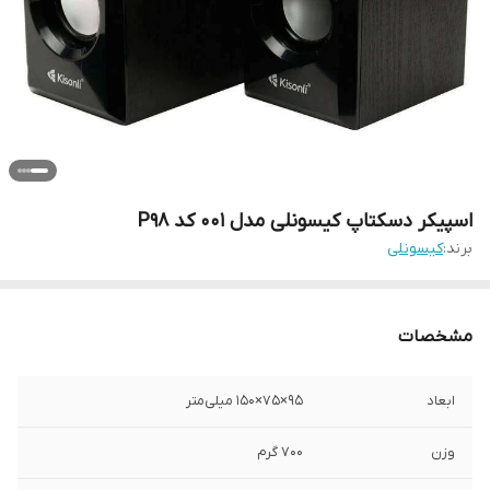
اسپیکر دسکتاپ کیسونلی مدل 001 کد P98
برند:
کیسونلی
مشخصات
ابعاد
95×75×150 میلی‌متر
وزن
700 گرم