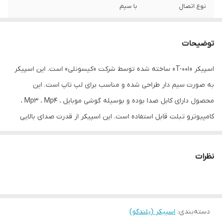
نوع اتصال
با سیم
تعداد اجزاء اسپیکر
2 عدد
توضیحات
اقلام همراه بلندگو
ندارد
اسپیکر «T-001» ساخته شده توسط شرکت «کیسونلی» است. این اسپیکر
وزن اسپیکر
700 گرم
به صورت سیم دار طراحی شده و مناسب برای لپ تاپ است. این
وزن هر ستلایت
200 گرم
محصول دارای کابل صدا بوده و بوسیله گوشی موبایل ، Mp3 ، Mp4 ،
(تکه)
کامپیوترو تبلت قابل استفاده است. این اسپیکر از قدرت صدای بالایی
برخوردار است و بوسیله آن می توان از وضوح صدای موسیقی لذت برد.
منبع انرژی
برق
نظرات
درگاه‌های ارتباطی
3.5 میلی‌متر
رابط‌ها
جک 3.5 میلی‌متری صدا
رنگ
مشکی
دسته‌بندی
:
اسپیکر (بلندگو)