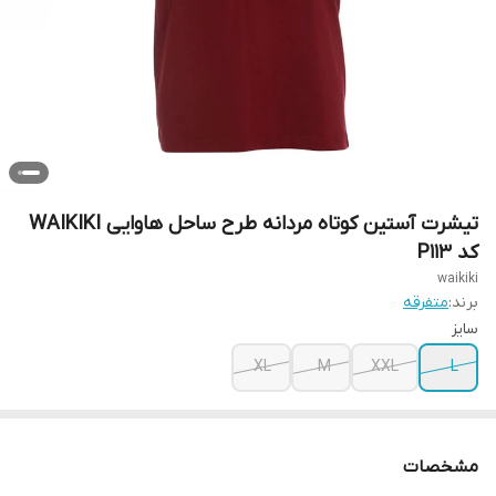
تیشرت آستین کوتاه مردانه طرح ساحل هاوایی WAIKIKI
کد P113
waikiki
برند:
متفرقه
سایز
XL
M
XXL
L
مشخصات