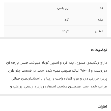
قد
زیر باسن
یقه
گرد
آستین
کوتاه
مورد استفاده
اسپرت , روزمره , مهمانی
توضیحات
جنس
پنبه دورو
دارای رنگبندی متنوع ، یقه گرد و آستین کوتاه میباشد. جنس پارچه آن
دوروپنبه و از 100% الیاف طبیعی تهیه شده است. در قسمت جلو طرح
پرس حرارتی دارد و فوق العاده راحت و زیبا و با استانداردهای جهانی
طراحی شده است. همچنین مناسب استفاده روزمره، رسمی، ورزشی و
مهمانی میباشد. در هنگام سفارش حتما از راهنمای انتخاب سایز استفاده
کنید. شما میتوانید انواع تیشرت‌های آستین کوتاه و آستین بلند را در
نظرات
رنگ‌ها و طرح‌های مختلف از سایز S تا 2XL سفارش دهید. محصولات ما با