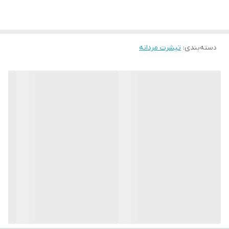
سابقه درخشان در صنعت مد و پوشاک همیشه در تولیدات و ارائه
محصولات با کیفیت پیشتاز بوده است و الیاف مورد استفاده در محصولات
دسته‌بندی
:
همگی از پارچه‌های %100 طبیعی ساخته شده اند .
تیشرت مردانه