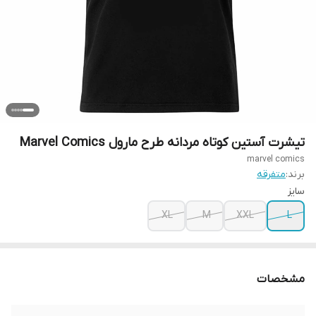
تیشرت آستین کوتاه مردانه طرح مارول Marvel Comics
marvel comics
برند:
متفرقه
سایز
XL
M
XXL
L
مشخصات