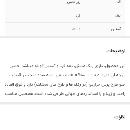
قد
زیر باسن
یقه
گرد
آستین
کوتاه
مورد استفاده
اسپرت , روزمره , مهمانی
توضیحات
جنس
پنبه دورو
این محصول، دارای رنگ مشکی، یقه گرد و آستین کوتاه میباشد. جنس
پارچه آن دوروپنبه و از 100% الیاف طبیعی تهیه شده است. در قسمت
جلو طرح پرس حرارتی (در رنگ ها و طرح های مختلف) دارد و فوق العاده
راحت و زیبا و با استانداردهای جهانی طراحی شده است. همچنین مناسب
استفاده روزمره، رسمی، ورزشی و مهمانی میباشد. در هنگام سفارش حتما
از راهنمای انتخاب سایز استفاده کنید. شما میتوانید انواع تیشرت‌های
نظرات
آستین کوتاه و آستین بلند را در رنگ‌ها و طرح‌های مختلف از سایز S تا