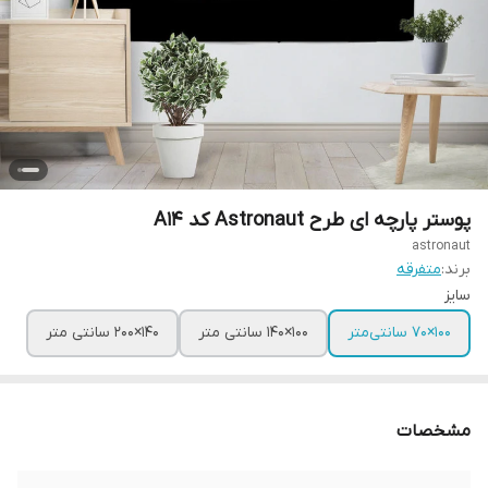
پوستر پارچه ای طرح Astronaut کد A14
astronaut
برند:
متفرقه
سایز
100×70 سانتی‌متر
100×140 سانتی متر
140×200 سانتی متر
مشخصات