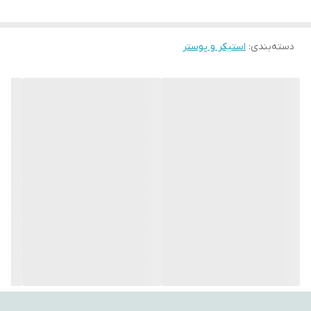
تغییر رنگ.
با استفاده از این تپستری‌ها، می‌توانید به فضای اتاق‌تان جلوه‌ای هنری،
دسته‌بندی
:
استیکر و پوستر
آرامش‌بخش و متفاوت ببخشید. طراحی‌های متنوع و چشم‌نواز آن‌ها
می‌توانند تأثیر مثبتی بر روحیه شما بگذارند و حس تازگی به محیط
اطراف‌تان ببخشند.
اگر به دنبال هدیه‌ای خاص، کاربردی و ماندگار هستید، بکدراپ یکی از
گزینه‌های ایده‌آل برای مناسبت‌های مختلف است.