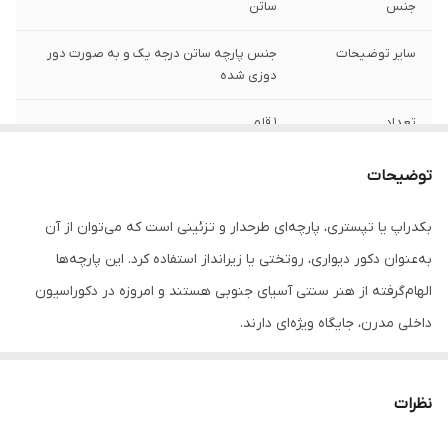
جنس
ساتن
سایر توضیحات
جنس پارچه ساتن درجه یک و به صورت دور
دوزی شده
تعداد
1 قلم
توضیحات
بکدراپ یا تپستری، پارچه‌ای طرحدار و تزئینی است که می‌توان از آن
به‌عنوان دکور دیواری، روتختی یا زیرانداز استفاده کرد. این پارچه‌ها
الهام‌گرفته از هنر سنتی آسیای جنوبی هستند و امروزه در دکوراسیون
داخلی مدرن، جایگاه ویژه‌ای دارند.
جنس این بکدراپ‌ها از پارچه ساتن درجه‌یک بوده و به‌راحتی با پونز یا
میخ روی دیوار یا سقف نصب می‌شوند. رنگ‌ها ثابت بوده و قابل
نظرات
شست‌وشو در ماشین لباسشویی هستند، بدون نگرانی از افت کیفیت یا