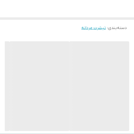
ما با سابقه درخشان در صنعت مد و پوشاک همیشه در تولیدات و ارائه
محصولات با کیفیت پیشتاز بوده است و الیاف مورد استفاده در محصولات
دسته‌بندی
:
همگی از پارچه‌های %100 طبیعی ساخته شده اند .
تیشرت مردانه