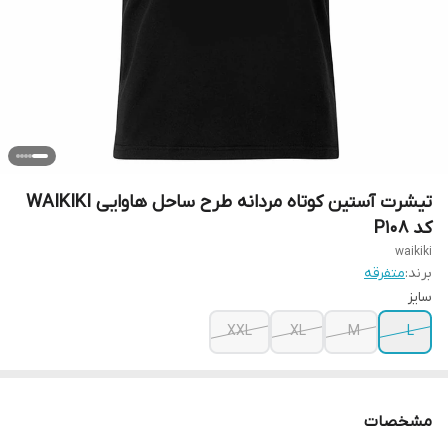
تیشرت آستین کوتاه مردانه طرح ساحل هاوایی WAIKIKI
کد P108
waikiki
برند:
متفرقه
سایز
XXL
XL
M
L
مشخصات