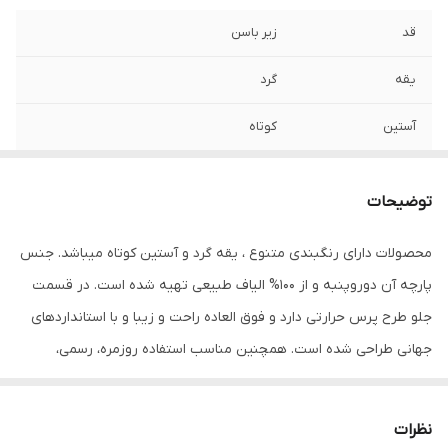
قد
زیر باسن
یقه
گرد
آستین
کوتاه
مورد استفاده
اسپرت , روزمره , مهمانی
توضیحات
جنس
پنبه دورو
محصولات دارای رنگبندی متنوع ، یقه گرد و آستین کوتاه میباشد. جنس
پارچه آن دوروپنبه و از 100% الیاف طبیعی تهیه شده است. در قسمت
جلو طرح پرس حرارتی دارد و فوق العاده راحت و زیبا و با استانداردهای
جهانی طراحی شده است. همچنین مناسب استفاده روزمره، رسمی،
ورزشی و مهمانی میباشد. در هنگام سفارش حتما از راهنمای انتخاب سایز
استفاده کنید. شما میتوانید انواع تیشرت‌های آستین کوتاه و آستین بلند
نظرات
را در رنگ‌ها و طرح‌های مختلف از سایز S تا 2XL سفارش دهید. محصولات