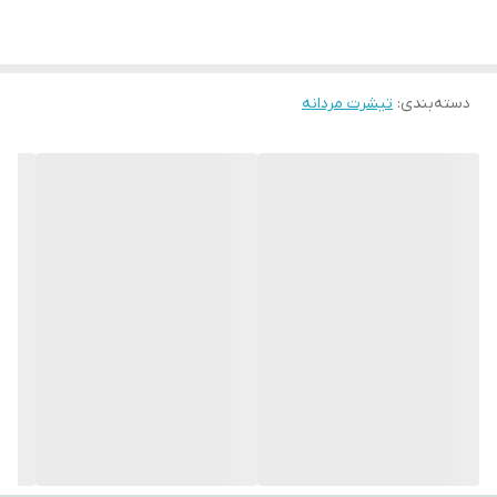
سابقه درخشان در صنعت مد و پوشاک همیشه در تولیدات و ارائه
محصولات با کیفیت پیشتاز بوده است و الیاف مورد استفاده در محصولات
دسته‌بندی
:
همگی از پارچه‌های %100 طبیعی ساخته شده اند .
تیشرت مردانه