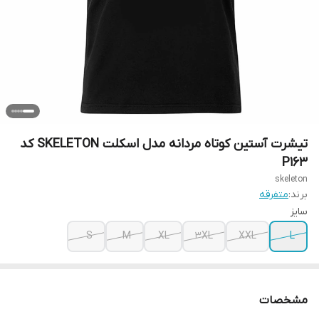
تیشرت آستین کوتاه مردانه مدل اسکلت SKELETON کد
P163
skeleton
برند:
متفرقه
سایز
S
M
XL
3XL
XXL
L
مشخصات