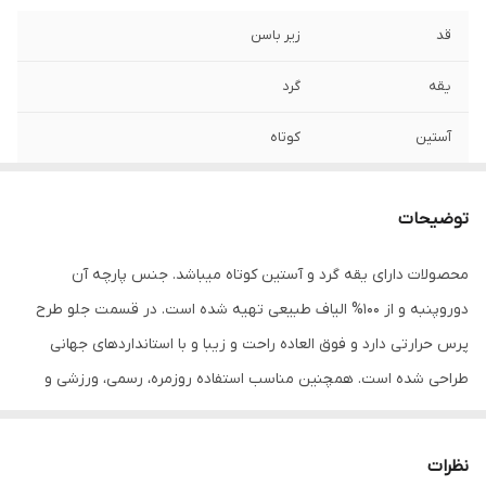
قد
زیر باسن
یقه
گرد
آستین
کوتاه
مورد استفاده
اسپرت , روزمره , مهمانی
توضیحات
جنس
پنبه دورو
محصولات دارای یقه گرد و آستین کوتاه میباشد. جنس پارچه آن
دوروپنبه و از 100% الیاف طبیعی تهیه شده است. در قسمت جلو طرح
پرس حرارتی دارد و فوق العاده راحت و زیبا و با استانداردهای جهانی
طراحی شده است. همچنین مناسب استفاده روزمره، رسمی، ورزشی و
مهمانی میباشد. در هنگام سفارش حتما از راهنمای انتخاب سایز استفاده
کنید. شما میتوانید انواع تیشرت‌های آستین کوتاه و آستین بلند را در
نظرات
رنگ‌ها و طرح‌های مختلف از سایز S تا 3XL سفارش دهید. محصولات ما با