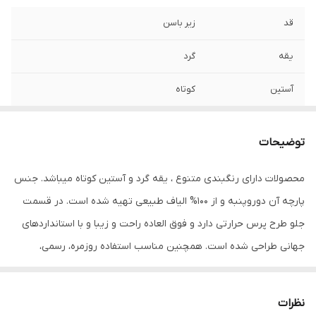
قد
زیر باسن
یقه
گرد
آستین
کوتاه
مورد استفاده
اسپرت , روزمره , مهمانی
توضیحات
جنس
پنبه دورو
محصولات دارای رنگبندی متنوع ، یقه گرد و آستین کوتاه میباشد. جنس
پارچه آن دوروپنبه و از 100% الیاف طبیعی تهیه شده است. در قسمت
جلو طرح پرس حرارتی دارد و فوق العاده راحت و زیبا و با استانداردهای
جهانی طراحی شده است. همچنین مناسب استفاده روزمره، رسمی،
ورزشی و مهمانی میباشد. در هنگام سفارش حتما از راهنمای انتخاب سایز
استفاده کنید. شما میتوانید انواع تیشرت‌های آستین کوتاه و آستین بلند
نظرات
را در رنگ‌ها و طرح‌های مختلف از سایز S تا 2XL سفارش دهید. محصولات