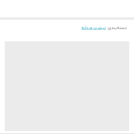
ما با سابقه درخشان در صنعت مد و پوشاک همیشه در تولیدات و ارائه
محصولات با کیفیت پیشتاز بوده است و الیاف مورد استفاده در محصولات
دسته‌بندی
:
همگی از پارچه‌های %100 طبیعی ساخته شده اند .
تیشرت مردانه