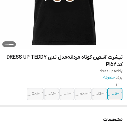
تیشرت آستین کوتاه مردانه مدل تدی DRESS UP TEDDY
کد P152
dress up teddy
برند:
متفرقه
سایز
XXL
M
L
3XL
XL
S
مشخصات