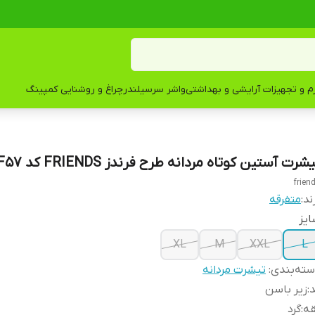
زم و تجهیزات آرایشی و بهداشتی
واشر سرسیلندر
چراغ و روشنایی کمپینگ
شرت آستین کوتاه مردانه طرح فرندز FRIENDS کد F57
frien
ند:
متفرقه
یز
XL
M
XXL
L
ته‌بندی
:
تیشرت مردانه
د
:
زیر باسن
قه
:
گرد