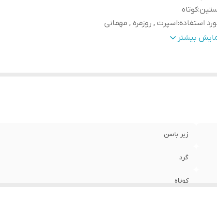
ستین
:
کوتاه
رد استفاده
:
اسپرت , روزمره , مهمانی
نس
:
پنبه دورو
مایش بیشتر
زیر باسن
گرد
کوتاه
اسپرت , روزمره , مهمانی