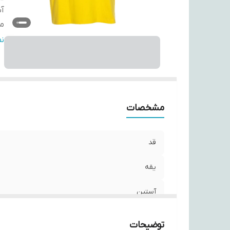
آ
مو
ج
ن
مشخصات
قد
یقه
آستین
مورد استفاده
توضیحات